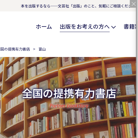
本を出版するなら──文芸社「出版」のこと、気軽にご相談ください
ホーム
出版をお考えの方へ
書籍
全国の提携有力書店
富山
全国の提携有力書店
Partner bookstore