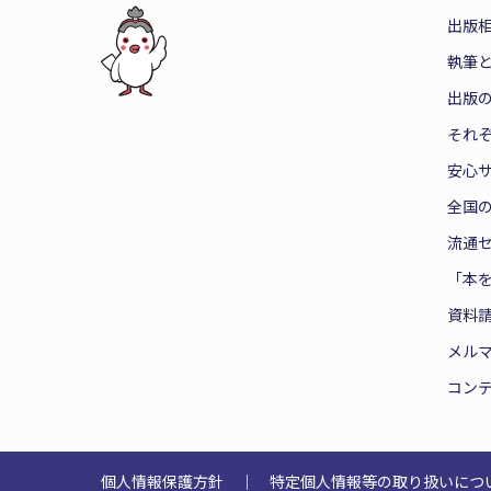
出版
執筆
出版
それ
安心
全国
流通
「本
資料
メル
コン
個人情報保護方針
｜
特定個人情報等の取り扱いにつ