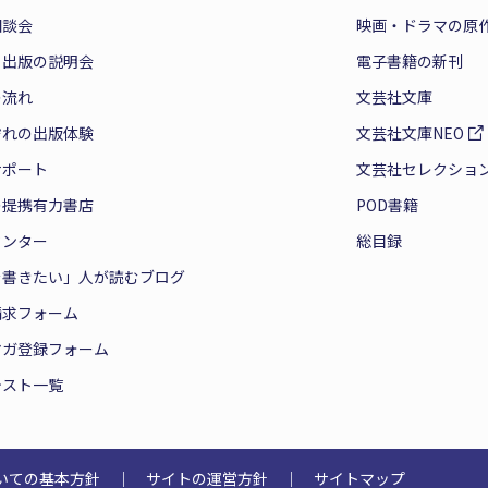
相談会
映画・ドラマの原
と出版の説明会
電子書籍の新刊
の流れ
文芸社文庫
ぞれの出版体験
文芸社文庫NEO
サポート
文芸社セレクショ
の提携有力書店
POD書籍
センター
総目録
を書きたい」人が読むブログ
請求フォーム
マガ登録フォーム
テスト一覧
いての基本方針
｜
サイトの運営方針
｜
サイトマップ