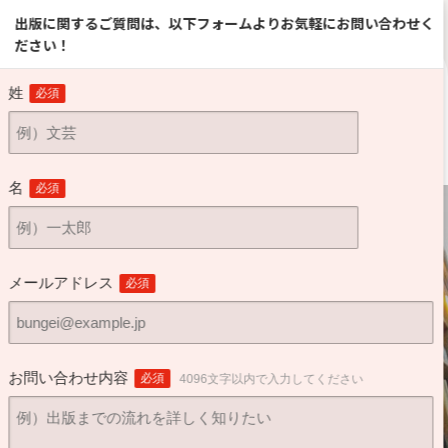
0120-03-1148
。
通話無料
（受付時間：平日 9:30～18:30）
出版に関するご質問は、以下フォームよりお気軽にお問い合わせく
ださい！
お問い合わせ
案内
会社案内
／ご相談窓口
姓
必須
名
必須
メールアドレス
必須
お問い合わせ内容
必須
4096文字以内で入力してください