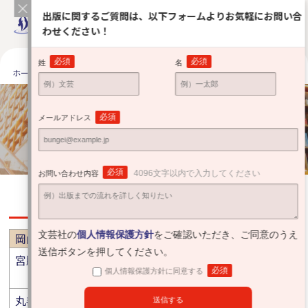
出版に関するご質問は、以下フォームよりお気軽にお問い合
わせください！
必須
必須
姓
名
ホーム
出版をお考えの方へ
安心サポート
全国の提携有力書店
全国の提携有力書店
必須
メールアドレス
Partner bookstore
必須
4096文字以内で入力してください
お問い合わせ内容
岡山
文芸社の
個人情報保護方針
をご確認いただき、ご同意のうえ
岡山市
送信ボタンを押してください。
宮脇書店 岡山本店
紀伊國屋書店 エブリイ津
必須
個人情報保護方針に同意する
高店
丸善 岡山シンフォニービ
紀伊國屋書店 岡山店