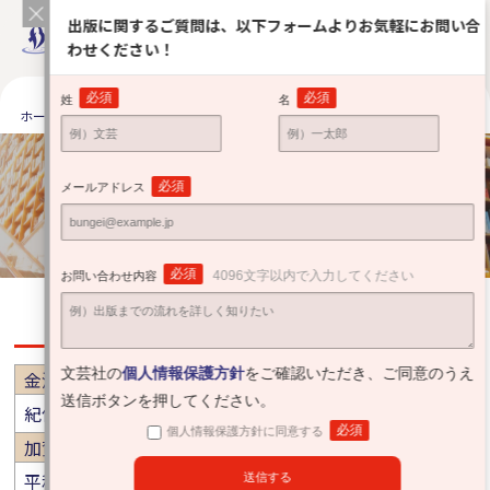
出版に関するご質問は、以下フォームよりお気軽にお問い合
わせください！
必須
必須
姓
名
ホーム
出版をお考えの方へ
安心サポート
全国の提携有力書店
全国の提携有力書店
必須
メールアドレス
Partner bookstore
必須
4096文字以内で入力してください
お問い合わせ内容
石川
文芸社の
個人情報保護方針
をご確認いただき、ご同意のうえ
金沢市
送信ボタンを押してください。
紀伊國屋書店 金沢大和店
必須
個人情報保護方針に同意する
加賀市
平和書店 アル・プラザ加