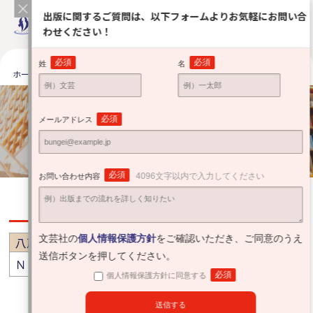
出版に関するご質問は、以下フォームよりお気軽にお問い合
わせください！
必須
必須
姓
名
ホーム
出版をお考えの方へ
安心サポート
全国の提携有力書店
全国の提携有力書店
必須
メールアドレス
Partner bookstore
必須
4096文字以内で入力してください
お問い合わせ内容
青森
文芸社の
個人情報保護方針
をご確認いただき、ご同意のうえ
八戸市
送信ボタンを押してください。
ＮＥＴ２１伊吉書院類家店
成田本店 みなと高台店
必須
個人情報保護方針に同意する
2026年7月1日現在 （順不同）