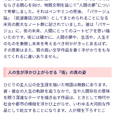
ならざる関心を向け、物質文明を論じて“人間の夢”につい
て考察しました。それはベンヤミンの死後、『パサージュ
論』（岩波書店/2020年）としてまとめられることになる
未完の膨大なノート群に記されていました。彼は「パサー
ジュ」に、街の未来、人間にとってのユートピアを思い描
いたのです。街には確かに、人間の夢や、生活や、人生そ
のものを象徴し未来を考えるべき何かがきっとあるはず。
その思索はまた、質の高い文学作品を書く手がかりをも与
えてくれるに違いありません。
人の生が浮かび上がらせる「街」の真の姿
ひとりの主人公の全生涯を描いた物語は無数にあります。
彼・彼女の人生の軌跡を追うなかで、生や人間存在の意味
を問う深遠なテーマを描き出す作品は、ときとして時代や
社会や都市の様相を浮かび上がらせ、いわゆる大河的な作
品として屹立することになります。人が根を下ろすとこ