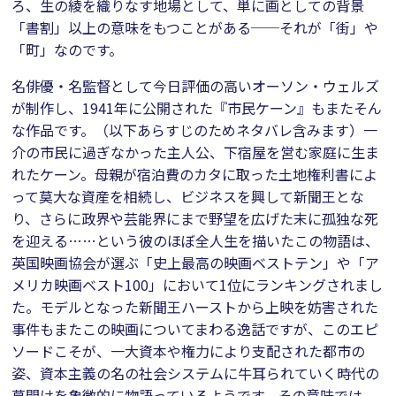
ろ、生の綾を織りなす地場として、単に画としての背景
「書割」以上の意味をもつことがある──それが「街」や
「町」なのです。
名俳優・名監督として今日評価の高いオーソン・ウェルズ
が制作し、1941年に公開された『市民ケーン』もまたそん
な作品です。（以下あらすじのためネタバレ含みます）一
介の市民に過ぎなかった主人公、下宿屋を営む家庭に生ま
れたケーン。母親が宿泊費のカタに取った土地権利書によ
って莫大な資産を相続し、ビジネスを興して新聞王とな
り、さらに政界や芸能界にまで野望を広げた末に孤独な死
を迎える……という彼のほぼ全人生を描いたこの物語は、
英国映画協会が選ぶ「史上最高の映画ベストテン」や「ア
メリカ映画ベスト100」において1位にランキングされまし
た。モデルとなった新聞王ハーストから上映を妨害された
事件もまたこの映画についてまわる逸話ですが、このエピ
ソードこそが、一大資本や権力により支配された都市の
姿、資本主義の名の社会システムに牛耳られていく時代の
幕開けを象徴的に物語っているようです。その意味では