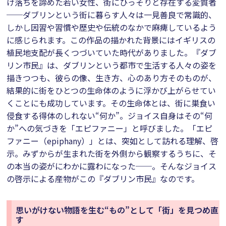
け落ちを諦めた若い女性、街にひっそりと存在する変質者
──ダブリンという街に暮らす人々は一見善良で常識的、
しかし因習や習慣や歴史や伝統のなかで麻痺しているよう
に感じられます。この作品の描かれた背景にはイギリスの
植民地支配が長くつづいていた時代がありました。『ダブ
リン市民』は、ダブリンという都市で生活する人々の姿を
描きつつも、彼らの像、生き方、心のあり方そのものが、
結果的に街をひとつの生命体のように浮かび上がらせてい
くことにも成功しています。その生命体とは、街に巣食い
侵食する得体のしれない“何か”。ジョイス自身はその“何
か”への気づきを「エピファニー」と呼びました。「エピ
ファニー（epiphany）」とは、突如として訪れる理解、啓
示。みずからが生まれた街を外側から観察するうちに、そ
の本当の姿がにわかに露わになった──。そんなジョイス
の啓示による産物がこの『ダブリン市民』なのです。
思いがけない物語を生む“もの”として「街」を見つめ直
す