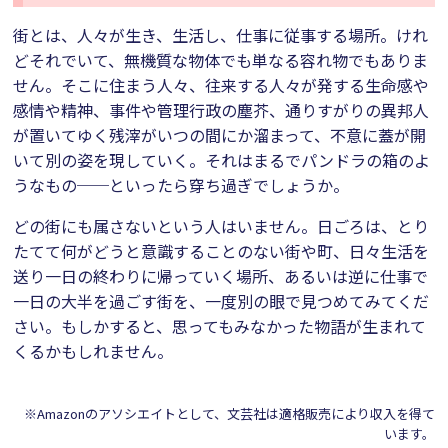
街とは、人々が生き、生活し、仕事に従事する場所。けれ
どそれでいて、無機質な物体でも単なる容れ物でもありま
せん。そこに住まう人々、往来する人々が発する生命感や
感情や精神、事件や管理行政の塵芥、通りすがりの異邦人
が置いてゆく残滓がいつの間にか溜まって、不意に蓋が開
いて別の姿を現していく。それはまるでパンドラの箱のよ
うなもの──といったら穿ち過ぎでしょうか。
どの街にも属さないという人はいません。日ごろは、とり
たてて何がどうと意識することのない街や町、日々生活を
送り一日の終わりに帰っていく場所、あるいは逆に仕事で
一日の大半を過ごす街を、一度別の眼で見つめてみてくだ
さい。もしかすると、思ってもみなかった物語が生まれて
くるかもしれません。
※Amazonのアソシエイトとして、文芸社は適格販売により収入を得て
います。