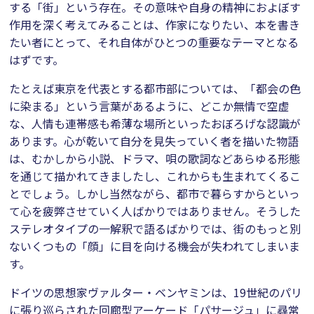
する「街」という存在。その意味や自身の精神におよぼす
作用を深く考えてみることは、作家になりたい、本を書き
たい者にとって、それ自体がひとつの重要なテーマとなる
はずです。
たとえば東京を代表とする都市部については、「都会の色
に染まる」という言葉があるように、どこか無情で空虚
な、人情も連帯感も希薄な場所といったおぼろげな認識が
あります。心が乾いて自分を見失っていく者を描いた物語
は、むかしから小説、ドラマ、唄の歌詞などあらゆる形態
を通じて描かれてきましたし、これからも生まれてくるこ
とでしょう。しかし当然ながら、都市で暮らすからといっ
て心を疲弊させていく人ばかりではありません。そうした
ステレオタイプの一解釈で語るばかりでは、街のもっと別
ないくつもの「顔」に目を向ける機会が失われてしまいま
す。
ドイツの思想家ヴァルター・ベンヤミンは、19世紀のパリ
に張り巡らされた回廊型アーケード「パサージュ」に尋常