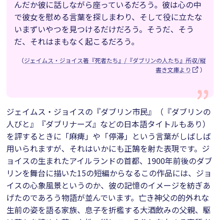
んだか彼に話しながら座っているだろう。彼は心の中
で彼女を慰める言葉を探しまわり、そして役に立たな
いまずいやつを見つけるだけだろう。そうだ、そう
だ、それはまもなく起こるだろう。
（
ジェイムス・ジョイス著『死者たち』/『ダブリンの人たち』所収/縦
書き文庫より
）
ジェイムス・ジョイスの『ダブリン市民』（『ダブリンの
人びと』『ダブリナーズ』などの日本語タイトルもあり）
を評するときに「麻痺」や「停滞」という言葉がしばしば
用いられますが、それはいかにも正鵠を射た表現です。ジ
ョイスの生まれたアイルランドの首都、1900年前後のダブ
リンを舞台に描いた15の短編からなるこの作品には、ジョ
イスの心象風景というのか、彼の記憶のイメージを紡ぎあ
げたのであろう物語が並んでいます。亡き神父の的外れな
生前の姿を語る家族、息子を折檻する大酒飲みの父親、駆