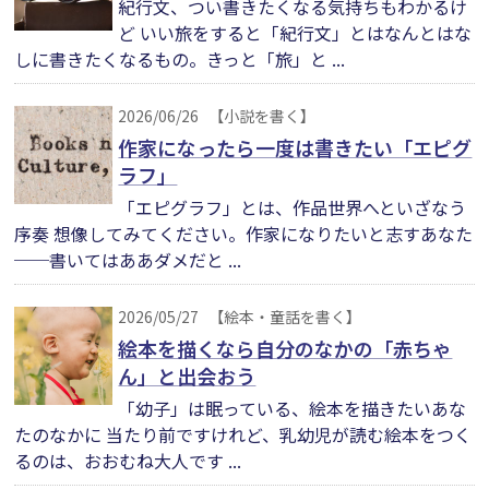
紀行文、つい書きたくなる気持ちもわかるけ
ど いい旅をすると「紀行文」とはなんとはな
しに書きたくなるもの。きっと「旅」と ...
2026/06/26
【小説を書く】
作家になったら一度は書きたい「エピグ
ラフ」
「エピグラフ」とは、作品世界へといざなう
序奏 想像してみてください。作家になりたいと志すあなた
──書いてはああダメだと ...
2026/05/27
【絵本・童話を書く】
絵本を描くなら自分のなかの「赤ちゃ
ん」と出会おう
「幼子」は眠っている、絵本を描きたいあな
たのなかに 当たり前ですけれど、乳幼児が読む絵本をつく
るのは、おおむね大人です ...