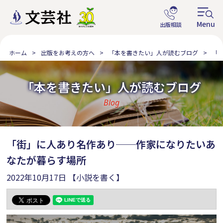
ホーム
出版をお考えの方へ
「本を書きたい」人が読むブログ
「
「本を書きたい」人が読むブログ
Blog
「街」に人あり名作あり──作家になりたいあ
なたが暮らす場所
2022年10月17日
【小説を書く】