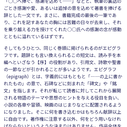
「○○へ捧ぐ、感謝を込めて──」などと、執筆の裏話の
ごとき感謝や愛、あるいは追悼の意を込めて著書を捧げる
辞とした一文です。まさに、書籍完成の最後の一筆であ
り、これを記すあなたの胸には苦難の日々が去来し、それ
を乗り越える力を授けてくれた○○氏への感謝の念が感動
とともに溢れているはずです。
そしてもうひとつ、同じく巻頭に掲げられるのがエピグラ
フです。題辞とも言い換えられるこの短文は、読み手を本
編へといざなう【序】の役割があり、引用文、詩歌や聖書
の一節などが引かれることが多いようです。エピグラフ
（epigraph）とは、字義的にはもともと「……の上に書か
れたもの」の意で、石碑などに刻まれた「碑文」や「銘
文」を指します。それが転じて読者に対してこれから展開
される物語のテーマや思想のヒントを与える役目を負い、
小説の各章や冒頭、映画のはじまりなどに配置されるよう
になりました。そこに何を書き込むかはもちろん献辞以上
に自由です。著作権に注意する以外、何をどう用いなけれ
ばならないというような決まりはありません。作品全体を