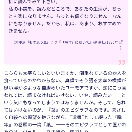
折に読んでみて下さい。
私の小説を、読んだところで、あなたの生活が、ちっ
とも楽になりません。ちっとも偉くなりません。なん
にもなりません。だから、私は、あまり、おすすめで
きません。
（
太宰治『もの思う葦』より『「晩年」に就いて』/新潮社/1980年
）
こちらも太宰らしいといいますか、潮垂れているのか人を
食っているのかわからない、真顔でそう語る太宰の横顔が
思い浮かぶような自虐めいたユーモアですが、逆にこう言
われては、読まなければいけない、いや、読みたい──と
いう気にもなってしまうではありませんか。そして、忘れ
てはいけないのが、『葉』のエピグラフなのです。まさし
く自殺への願望を抱きながら、“遺書”として綴った『晩
年』の巻頭の一篇『葉』──そのエピグラフとして置かれ
たのは、ヴェルレーヌの詩の一節でした。