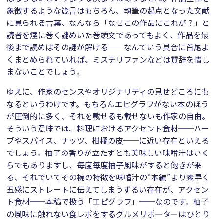
象徴するような箴言はもちろん、執筆の起点となった文献
に見られる言葉、なんなら「なぜこの作品にこれが？」と
読者を煙に巻く謎めいた巻頭文であってもよく、作品を最
後まで読めばその謎が解ける──なんていう具合に首尾よ
くまとめられていれば、ミステリファンなどは賛辞を惜し
まないことでしょう。
ゆえに、作家のセンスやオリジナリティの見せどころにも
なるというわけです。もちろんエピグラフがない本のほう
が圧倒的に多く、それを載せるも載せないも作家の自由。
そういう意味では、料理におけるアクセント食材──ハー
ブやスパイス、ナッツ、柑橘の皮──に近い存在といえる
でしょう。柚子の香りが立たずとも美味しい味噌汁はいく
らでもありますし、毎度毎度柚子風味がすると飽きが来
る、それでいてその椀の特徴を味噌汁の“本編”より素早く
五感にストレートに伝えてしまうずるい存在が、アクセン
ト食材──本稿で扱う「エピグラフ」──なのです。柚子
の風味に触れない食レポをするグルメリポーターはひとり