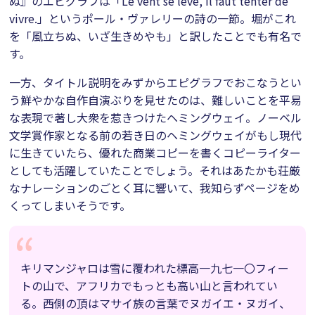
ぬ』のエピグラフは「Le vent se lève, il faut tenter de
vivre.」というポール・ヴァレリーの詩の一節。堀がこれ
を「風立ちぬ、いざ生きめやも」と訳したことでも有名で
す。
一方、タイトル説明をみずからエピグラフでおこなうとい
う鮮やかな自作自演ぶりを見せたのは、難しいことを平易
な表現で著し大衆を惹きつけたヘミングウェイ。ノーベル
文学賞作家となる前の若き日のヘミングウェイがもし現代
に生きていたら、優れた商業コピーを書くコピーライター
としても活躍していたことでしょう。それはあたかも荘厳
なナレーションのごとく耳に響いて、我知らずページをめ
くってしまいそうです。
キリマンジャロは雪に覆われた標高一九七一〇フィー
トの山で、アフリカでもっとも高い山と言われてい
る。西側の頂はマサイ族の言葉でヌガイエ・ヌガイ、