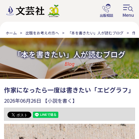
ホーム
出版をお考えの方へ
「本を書きたい」人が読むブログ
作
「本を書きたい」人が読むブログ
Blog
作家になったら一度は書きたい「エピグラフ」
2026年06月26日
【小説を書く】