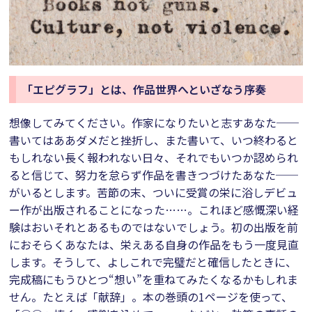
「エピグラフ」とは、作品世界へといざなう序奏
想像してみてください。作家になりたいと志すあなた──
書いてはああダメだと挫折し、また書いて、いつ終わると
もしれない長く報われない日々、それでもいつか認められ
ると信じて、努力を怠らず作品を書きつづけたあなた──
がいるとします。苦節の末、ついに受賞の栄に浴しデビュ
ー作が出版されることになった……。これほど感慨深い経
験はおいそれとあるものではないでしょう。初の出版を前
におそらくあなたは、栄えある自身の作品をもう一度見直
します。そうして、よしこれで完璧だと確信したときに、
完成稿にもうひとつ“想い”を重ねてみたくなるかもしれま
せん。たとえば「献辞」。本の巻頭の1ページを使って、