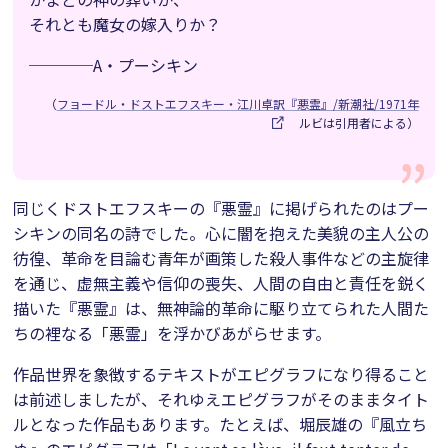
それとも魔女の嫁入りか？
────A・プーシキン
（
フョードル・ドストエフスキー・江川卓訳『悪霊』/新潮社/1971年
ルビは引用者による）
同じくドストエフスキーの『悪霊』に掲げられたのはプー
シキンの同名の詩でした。心に闇を抱えた美貌の主人公の
彷徨、革命を目論む青年が画策した殺人事件などの主旋律
を通じ、虚無主義や信仰の喪失、人間の自由と責任を鋭く
描いた『悪霊』は、無神論的革命に駆り立てられた人間た
ちの裡なる「悪霊」を浮かびあがらせます。
作品世界を象徴するテキストがエピグラフになり得ること
は前述しましたが、それゆえエピグラフがそのままタイト
ルとなった作品もあります。たとえば、堀辰雄の『風立ち