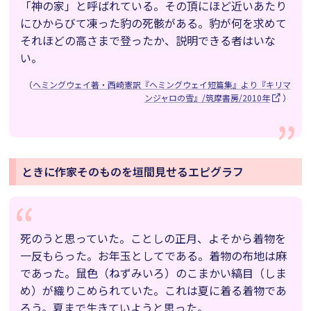
「神の家」と呼ばれている。その頂にほど近いあたり
にひからびて凍った豹の死骸がある。豹が何を求めて
それほどの高さまで登ったか、説明できる者はいな
い。
（
ヘミングウェイ著・西崎憲訳『ヘミングウェイ短篇集』より『キリマ
ンジャロの雪』/筑摩書房/2010年
）
ときに作家そのものを垣間見せるエピグラフ
死のうと思っていた。ことしの正月、よそから着物を
一反もらった。お年玉としてである。着物の布地は麻
であった。鼠色（ねずみいろ）のこまかい縞目（しま
め）が織りこめられていた。これは夏に着る着物であ
ろう。夏まで生きていようと思った。