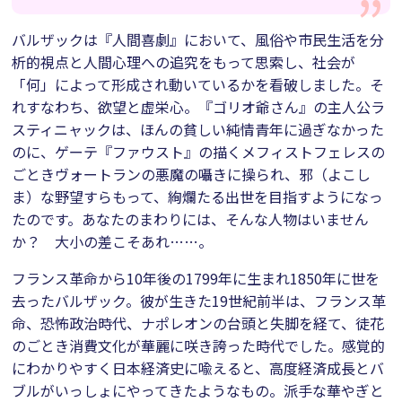
バルザックは『人間喜劇』において、風俗や市民生活を分
析的視点と人間心理への追究をもって思索し、社会が
「何」によって形成され動いているかを看破しました。そ
れすなわち、欲望と虚栄心。『ゴリオ爺さん』の主人公ラ
スティニャックは、ほんの貧しい純情青年に過ぎなかった
のに、ゲーテ『ファウスト』の描くメフィストフェレスの
ごときヴォートランの悪魔の囁きに操られ、邪（よこし
ま）な野望すらもって、絢爛たる出世を目指すようになっ
たのです。あなたのまわりには、そんな人物はいません
か？ 大小の差こそあれ……。
フランス革命から10年後の1799年に生まれ1850年に世を
去ったバルザック。彼が生きた19世紀前半は、フランス革
命、恐怖政治時代、ナポレオンの台頭と失脚を経て、徒花
のごとき消費文化が華麗に咲き誇った時代でした。感覚的
にわかりやすく日本経済史に喩えると、高度経済成長とバ
ブルがいっしょにやってきたようなもの。派手な華やぎと