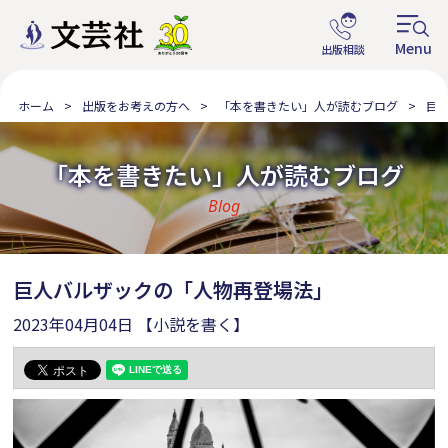
ホーム
出版をお考えの方へ
「本を書きたい」人が読むブログ
巨
「本を書きたい」人が読むブログ
Blog
巨人バルザックの「人物再登場法」
2023年04月04日
【小説を書く】