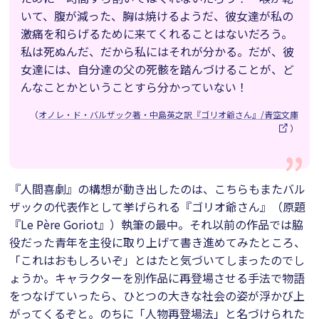
いて、腹が減った、胸は焼けるようだ、彼女達が私の
激痛を和らげるために来てくれることはないだろう。
私は死ぬんだ、だから私にはそれが分かる。だが、彼
女達には、自分達の父の死骸を踏んづけることが、ど
んなことかということすら分かっていない！
（
オノレ・ド・バルザック著・中島英之訳『ゴリオ爺さん』/青空文庫
）
『人間喜劇』の構想が動き出したのは、こちらもまたバル
ザックの代表作として挙げられる『ゴリオ爺さん』（原題
『Le Père Goriot』）執筆の最中。それ以前の作品では脇
役だった青年を主役に取り上げて書き進めてみたところ、
「これはおもしろいぞ」とはたと気づいてしまったのでし
ょうか。キャラクターを別作品に再登場させる手法で物語
をつなげていったら、ひとつの大きな社会の姿が浮かび上
がってくるぞと。のちに「人物再登場法」と名づけられた