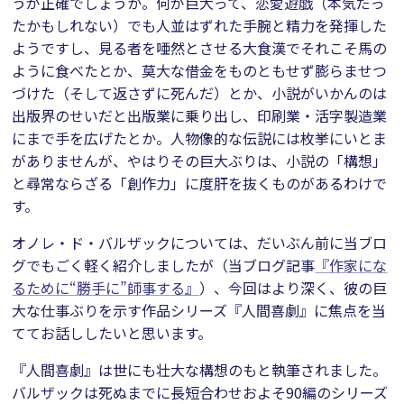
うが正確でしょうか。何が巨大って、恋愛遊戯（本気だっ
たかもしれない）でも人並はずれた手腕と精力を発揮した
ようですし、見る者を唖然とさせる大食漢でそれこそ馬の
ように食べたとか、莫大な借金をものともせず膨らませつ
づけた（そして返さずに死んだ）とか、小説がいかんのは
出版界のせいだと出版業に乗り出し、印刷業・活字製造業
にまで手を広げたとか。人物像的な伝説には枚挙にいとま
がありませんが、やはりその巨大ぶりは、小説の「構想」
と尋常ならざる「創作力」に度肝を抜くものがあるわけで
す。
オノレ・ド・バルザックについては、だいぶん前に当ブロ
グでもごく軽く紹介しましたが（当ブログ記事
『作家にな
るために“勝手に”師事する』
）、今回はより深く、彼の巨
大な仕事ぶりを示す作品シリーズ『人間喜劇』に焦点を当
ててお話ししたいと思います。
『人間喜劇』は世にも壮大な構想のもと執筆されました。
バルザックは死ぬまでに長短合わせおよそ90編のシリーズ