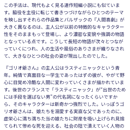
この手法は、現代もよく見る連作短編小説にも似ていま
す。脇役を主役に転じて書きつづけながらひとつのテーマ
を映し出すそれらの作品集とバルザックの『人間喜劇』が
大きく異なるのは、主人公が以前の特徴的なキャラクター
性をそのままもって登場し、より濃密な変貌や強調の物語
となっている点です。こうして長短の物語が次々とつなが
っていくにつれ、人の生活や風俗のありさまが織りなされ
て、大きなひとつの社会の姿が現出したのでした。
『ゴリオ爺さん』の主人公はラスティニャックという青
年。純情で真面目な一学生であったはずの彼が、やがて野
心に目覚め冷酷な人間に変わっていくさまが描かれていま
す。後世のフランスで「ラスティニャック」が“出世のため
には手段を選ばない男”の代名詞になったくらいですか
ら、そのキャラクターは新奇かつ強烈でした。いっぽうゴ
リオ爺さんは、娘たちを溺愛する実直な父であったのに、
虚栄心に満ち満ちた当の娘たちに財産を吸い上げられ見捨
てられて惨めな死を迎える、社会の陰で潰えていく人物の