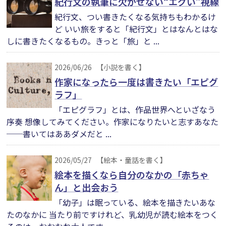
紀行文の執筆に欠かせない“エグい”視線
紀行文、つい書きたくなる気持ちもわかるけ
ど いい旅をすると「紀行文」とはなんとはな
しに書きたくなるもの。きっと「旅」と ...
2026/06/26
【小説を書く】
作家になったら一度は書きたい「エピグ
ラフ」
「エピグラフ」とは、作品世界へといざなう
序奏 想像してみてください。作家になりたいと志すあなた
──書いてはああダメだと ...
2026/05/27
【絵本・童話を書く】
絵本を描くなら自分のなかの「赤ちゃ
ん」と出会おう
「幼子」は眠っている、絵本を描きたいあな
たのなかに 当たり前ですけれど、乳幼児が読む絵本をつく