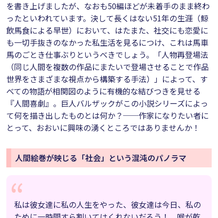
を書き上げましたが、なおも50編ほどが未着手のまま終わ
ったといわれています。決して長くはない51年の生涯（鯨
飲馬食による早世）において、はたまた、社交にも恋愛に
も一切手抜きのなかった私生活を見るにつけ、これは馬車
馬のごとき仕事ぶりというべきでしょう。「人物再登場法
（同じ人間を複数の作品にまたいで登場させることで作品
世界をさまざまな視点から構築する手法）」によって、す
べての物語が相関図のように有機的な結びつきを見せる
『人間喜劇』。巨人バルザックがこの小説シリーズによっ
て何を描き出したものとは何か？──作家になりたい者に
とって、おおいに興味の湧くところではありませんか！
人間絵巻が映じる「社会」という混沌のパノラマ
私は彼女達に私の人生をやった、彼女達は今日、私の
ために一時間すら割いてはくれないだろう！ 喉が乾