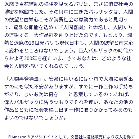
退廃で百花繚乱の様相を見せるパリは、まさに消費社会の
濃密な縮図でした。その只中に生きたバルザックは、人間
の欲望と虚栄心こそが消費社会の原動力であると見切っ
て、痛烈な揶揄を込めて『人間喜劇』と命名し、人間たち
の連鎖する一大作品群を創り上げたのです。もとより、爛
熟と退廃の19世紀パリも現代日本も、人間の欲望と虚栄心
に変わるところはないでしょう。巨人バルザックの時代か
らおよそ200年を経たいま、さてあなたは、どのような社
会と人間を描いてくれるのでしょう。
「人物再登場法」。安易に用いるには小舟で大海に漕ぎ出
すのにも似た不安がありますが、すでに一作二作の手持ち
があり、じゃあ次は何を──と思案しているのであれば、
偉人バルザックに習うつもりでそれを使い、あなたの他の
作品とともに社会を映し出す一作に取りかかってみるのも
よいのではないでしょうか。
※Amazonのアソシエイトとして、文芸社は適格販売により収入を得て