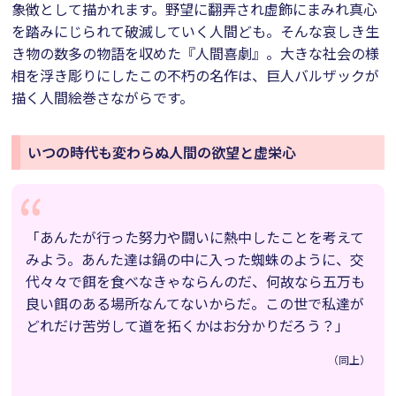
象徴として描かれます。野望に翻弄され虚飾にまみれ真心
を踏みにじられて破滅していく人間ども。そんな哀しき生
き物の数多の物語を収めた『人間喜劇』。大きな社会の様
相を浮き彫りにしたこの不朽の名作は、巨人バルザックが
描く人間絵巻さながらです。
いつの時代も変わらぬ人間の欲望と虚栄心
「あんたが行った努力や闘いに熱中したことを考えて
みよう。あんた達は鍋の中に入った蜘蛛のように、交
代々々で餌を食べなきゃならんのだ、何故なら五万も
良い餌のある場所なんてないからだ。この世で私達が
どれだけ苦労して道を拓くかはお分かりだろう？」
（同上）