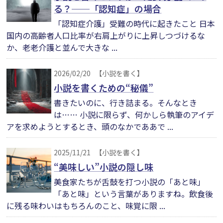
る？──「認知症」の場合
「認知症介護」受難の時代に起きたこと 日本
国内の高齢者人口比率が右肩上がりに上昇しつづけるな
か、老老介護と並んで大きな ...
2026/02/20
【小説を書く】
小説を書くための“秘儀”
書きたいのに、行き詰まる。そんなとき
は…… 小説に限らず、何かしら執筆のアイデ
アを求めようとするとき、頭のなかでああで ...
2025/11/21
【小説を書く】
“美味しい”小説の隠し味
美食家たちが舌鼓を打つ小説の「あと味」
「あと味」という言葉がありますね。飲食後
に残る味わいはもちろんのこと、味覚に限 ...