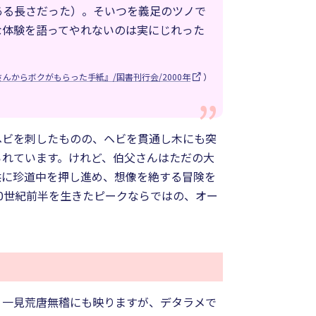
ある長さだった）。そいつを義足のツノで
な体験を語ってやれないのは実にじれった
からボクがもらった手紙』/国書刊行会/2000年
）
ヘビを刺したものの、ヘビを貫通し木にも突
られています。けれど、伯父さんはただの大
供に珍道中を押し進め、想像を絶する冒険を
0世紀前半を生きたピークならではの、オー
、一見荒唐無稽にも映りますが、デタラメで