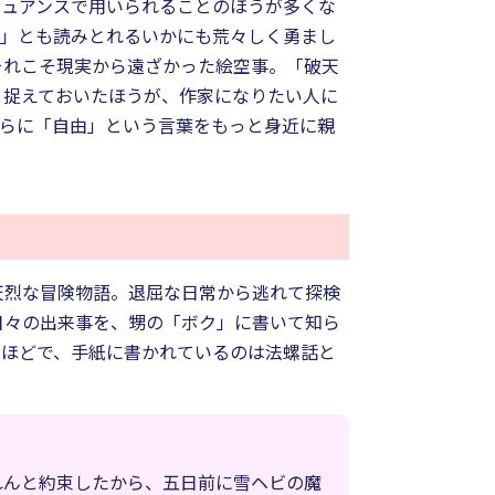
ニュアンスで用いられることのほうが多くな
る」とも読みとれるいかにも荒々しく勇まし
それこそ現実から遠ざかった絵空事。「破天
と捉えておいたほうが、作家になりたい人に
さらに「自由」という言葉をもっと身近に親
天烈な冒険物語。退屈な日常から逃れて探検
日々の出来事を、甥の「ボク」に書いて知ら
いほどで、手紙に書かれているのは法螺話と
れんと約束したから、五日前に雪ヘビの魔