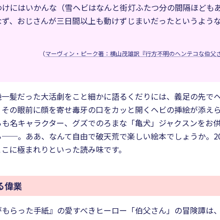
わけにはいかんな（雪ヘビはなんと街灯ふたつ分の間隔ほども
なず、おじさんが三日間以上も動けずじまいだったというよう
（
マーヴィン・ピーク著：横山茂雄訳『行方不明のヘンテコな伯父さん
機一髪だった大活劇をこと細かに語るくだりには、義足の先で
、その眼前に顔を寄せ毒牙の口をカッと開くヘビの挿絵が添え
らも名キャラクター、グズでのろまな「亀犬」ジャクスンをお
──。ああ、なんて自由で破天荒で楽しい絵本でしょうか。2
ここに極まれりといった読み味です。
る偉業
がもらった手紙』の愛すべきヒーロー「伯父さん」の冒険譚は