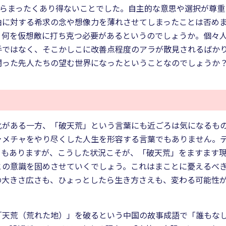
たらまったくあり得ないことでした。自主的な意思や選択が尊
由に対する希求の念や想像力を薄れさせてしまったことは否め
、何を仮想敵に打ち克つ必要があるというのでしょうか。個々
ではなく、そこかしこに改善点程度のアラが散見されるばかり
闘った先人たちの望む世界になったということなのでしょうか
化がある一方、「破天荒」という言葉にも近ごろは気になるも
ャメチャをやり尽くした人生を形容する言葉でもありません。
ともありますが、こうした状況こそが、「破天荒」をますます
との意識を固めさせていくでしょう。これはまことに憂えるべ
の大きさ広さも、ひょっとしたら生き方さえも、変わる可能性
「天荒（荒れた地）」を破るという中国の故事成語で「誰もな