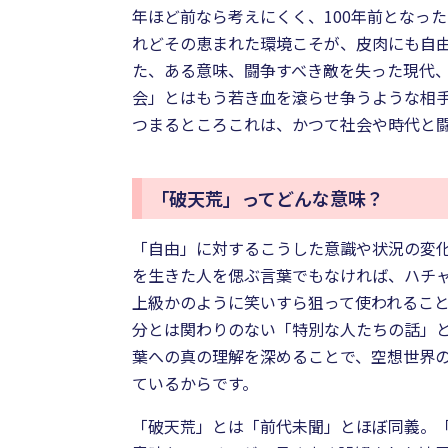
年ほど前なら考えにくく、100年前となっ
れどその恵まれた環境こそが、皮肉にも自
た、ある意味、闘争すべき敵を失った現代
会」とはもう若き血を滾らせ争うような相手
つまるところこれは、かつて社会や時代と
「破天荒」ってどんな意味？
「自由」に対するこうした意識や状況の変
を生きた人を偲ぶ言葉でもなければ、ハチ
上級かのように笑いすら狙って使われるこ
分とは関わりのない「特別な人たちの話」
葉への真の理解を深めることで、空想世界
ているからです。
「破天荒」とは「前代未聞」とほぼ同義。