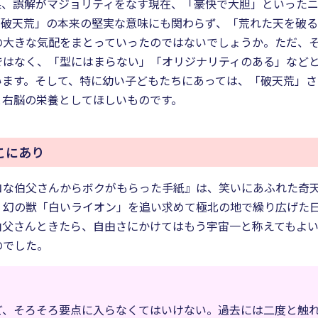
果、誤解がマジョリティをなす現在、「豪快で大胆」といった
「破天荒」の本来の堅実な意味にも関わらず、「荒れた天を破
の大きな気配をまとっていったのではないでしょうか。ただ、
ではなく、「型にはまらない」「オリジナリティのある」など
います。そして、特に幼い子どもたちにあっては、「破天荒」
と右脳の栄養としてほしいものです。
こにあり
コな伯父さんからボクがもらった手紙』は、笑いにあふれた奇
、幻の獣「白いライオン」を追い求めて極北の地で繰り広げた
伯父さんときたら、自由さにかけてはもう宇宙一と称えてもよ
のでした。
ど、そろそろ要点に入らなくてはいけない。過去には二度と触