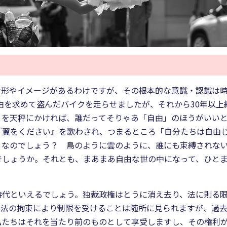
な形やイメージがあるわけですが、その根本的な意識・認識は
自由を求めて盗んだバイクを走らせましたが、それから30年以上
」を天秤にかければ、誰だってそりゃあ「自由」のほうがいいと
『翼をください』を歌わされ、つまるところ「自分たちは自由
うなのでしょう？ 鳥のように雲のように、誰にも束縛されな
でしょうか。それとも、まあまあ自由な世の中になって、ひと
時代といえるでしょう。独裁政権はとうに消え去り、法に則る
な法の拘束により制限を受けることは随所に見られますが、過
たちはそれを当たり前のものとして享受しますし、その権利が