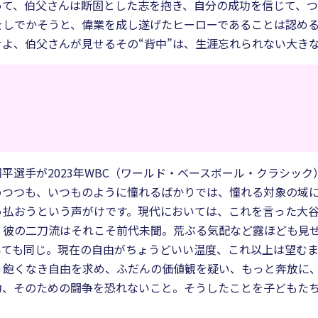
って、伯父さんは断固とした志を抱き、自分の成功を信じて、
をしでかそうと、偉業を成し遂げたヒーローであることは認め
よ、伯父さんが見せるその“背中”は、生涯忘れられない大き
平選手が2023年WBC（ワールド・ベースボール・クラシッ
めつつも、いつものように憧れるばかりでは、憧れる対象の域
っ払おうという声がけです。現代においては、これを言った大
。彼の二刀流はそれこそ前代未聞。荒ぶる気配など露ほども見
いても同じ。現在の自由がちょうどいい温度、これ以上は望む
。飽くなき自由を求め、ふだんの価値観を疑い、もっと奔放に
力、そのための闘争を恐れないこと。そうしたことを子どもた