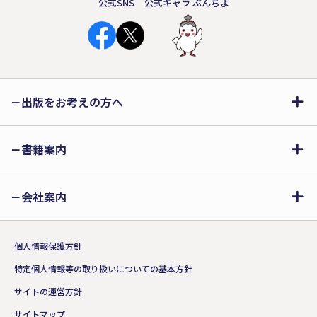
公式SNS
公式キャラ ぶんちよ
出版をお考えの方へ
『よるからのてがみ』
書籍案内
nariyuki
定価（1,500円+税）
会社案内
ISBN:978-4-286-26669-5
詳細はこちら!!
個人情報保護方針
特定個人情報等の取り扱いについての基本方針
ストーリー部門 大賞受賞作品
サイトの運営方針
サイトマップ