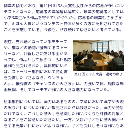
例年の傾向どおり、第11回えほん大賞も女性からの応募が多いコン
テストとなった。応募者の年齢層は幅広く、最年少応募者としては
小学3年生から作品を寄せていただいた。応募者の職業もさまざま
で、えほん大賞というコンテスト自体が多くの方に認知されてきた
ことを実感している。今後も、ぜひ続けてゆきたいと考えている。
現在、売れ筋となっているモチーフ
や、猫などの動物が登場するストー
リーなど、目新しさに欠ける面があ
っても、作品として惹きつけられる応
募作も見受けられた。具体的にいえ
ば、ストーリー部門において特別賞
第11回えほん大賞・選考の様子
を受賞した『さよなら、ウンちゃ
ん』、優秀賞の『チャンスのかみさま』は、力強い文体、軽快な場
面展開、そしてユーモアが作品の大きな魅力になっていた。
絵本部門については、画力はあるものの、文章において漢字や表現
の誤りが目についた作品が散見された点は残念だった。画力や発想
だけでなく、こうした読み手を意識した作品づくりも評価の対象と
なることをご留意いただきたい。一方、父親が子どもに読み聞かせ
をする光景が目に浮かぶような作品、子ども受けしそうな作品もあ