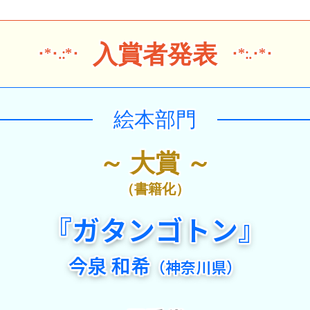
入賞者発表
･*･.:*･
･*:.･*･
絵本部門
～ 大賞 ～
（書籍化）
『ガタンゴトン』
今泉 和希
（神奈川県）