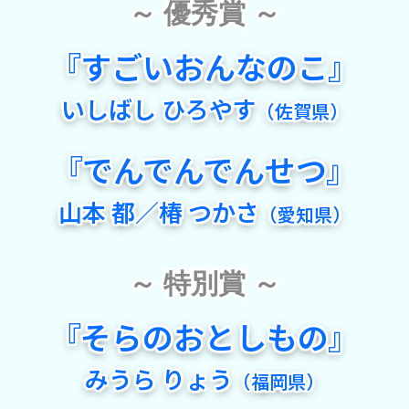
～ 優秀賞 ～
『
すごいおんなのこ
』
いしばし ひろやす
（佐賀県）
『
でんでんでんせつ
』
山本 都／椿 つかさ
（愛知県）
～ 特別賞 ～
『
そらのおとしもの
』
みうら りょう
（福岡県）