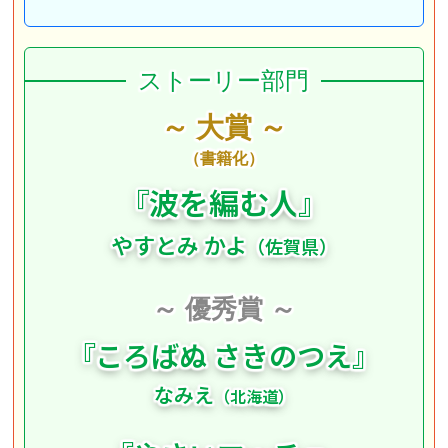
ストーリー部門
～ 大賞 ～
（書籍化）
『
波を編む人
』
やすとみ かよ
（佐賀県）
～ 優秀賞 ～
『
ころばぬ さきの
つえ
』
なみえ
（北海道）