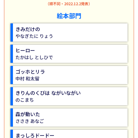
（順不同・2022.12.2発表）
絵本部門
きみだけの
やなぎたに りょう
ヒーロー
たかはし としひで
ゴッホとリラ
中村 和太留
きりんのくびは ながいながい
のこまち
森が動いた
ささき あなご
まっしろドードー