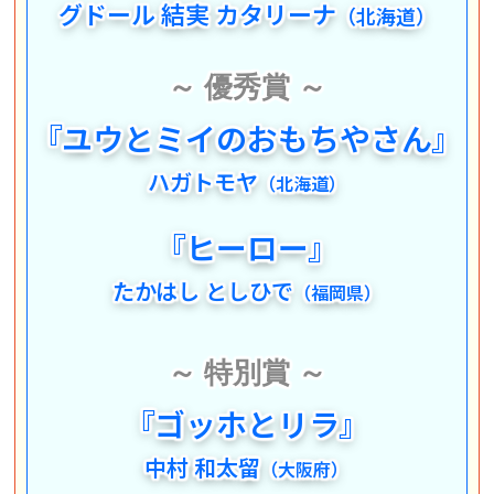
グドール 結実 カタリーナ
（北海道）
～ 優秀賞 ～
『
ユウとミイの
おもちやさん
』
ハガトモヤ
（北海道）
『
ヒーロー
』
たかはし としひで
（福岡県）
～ 特別賞 ～
『
ゴッホとリラ
』
中村 和太留
（大阪府）