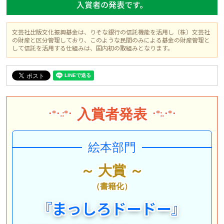
入賞者の発表です。
文芸社出版文化振興基金は、りそな銀行の信託機能を活用し（株）文芸社
の財産と区分管理しており、
このような民間のみによる基金の財産管理と
して信託を活用する仕組みは、国内初の取組みとなります。
入賞者発表
･*･.:*･
･*:.･*･
絵本部門
～ 大賞 ～
（書籍化）
『
まっしろドードー
』