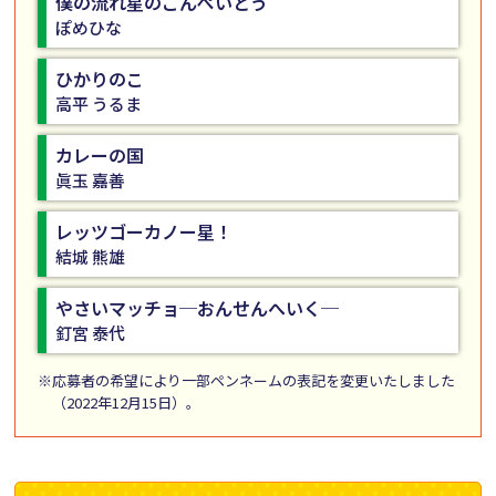
僕の流れ星のこんぺいとう
ぽめひな
ひかりのこ
高平 うるま
カレーの国
眞玉 嘉善
レッツゴーカノー星！
結城 熊雄
やさいマッチョ─おんせんへいく─
釘宮 泰代
※応募者の希望により一部ペンネームの表記を変更いたしました
（2022年12月15日）。