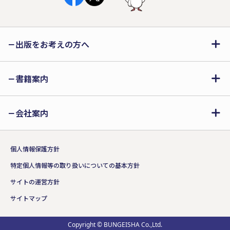
出版をお考えの方へ
『よるからのてがみ』
書籍案内
nariyuki
定価（1,500円+税）
会社案内
ISBN:978-4-286-26669-5
詳細はこちら!!
個人情報保護方針
特定個人情報等の取り扱いについての基本方針
ストーリー部門 大賞受賞作品
サイトの運営方針
サイトマップ
Copyright © BUNGEISHA Co.,Ltd.