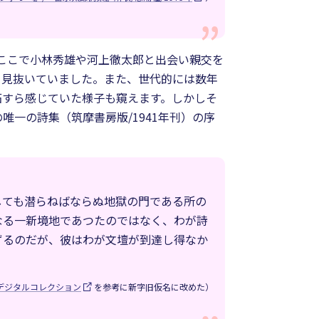
、ここで小林秀雄や河上徹太郎と出会い親交を
を見抜いていました。また、世代的には数年
妬すら感じていた様子も窺えます。しかしそ
一の詩集（筑摩書房版/1941年刊）の序
しても潜らねばならぬ地獄の門である所の
なる一新境地であつたのではなく、わが詩
ずるのだが、彼はわが文壇が到達し得なか
デジタルコレクション
を参考に新字旧仮名に改めた）