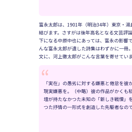
富永太郎は、1901年（明治34年）東京
結びます。さすがは後年高名となる文芸評
下になる中原中也にあっては、富永の影響
んな富永太郎が遺した詩集はわずかに一冊。
文に、河上徹太郎がこんな言葉を寄せてい
「実在」の愚劣に対する嫌悪と倦怠を彼
現実嫌悪を。（中略）彼の作品がかくも
壇が持たなかつた未知の「新しき戦慄」
つた抒情の一形式を創造した先駆者なの