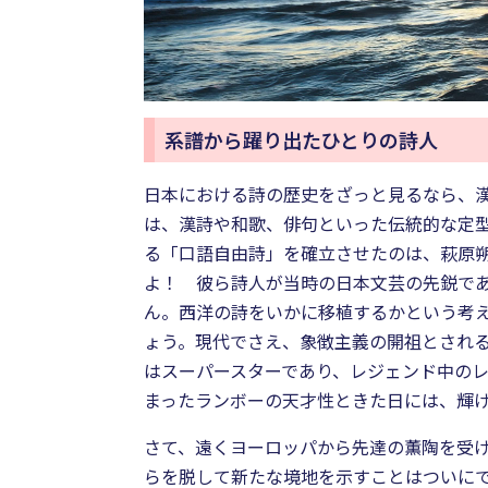
系譜から躍り出たひとりの詩人
日本における詩の歴史をざっと見るなら、
は、漢詩や和歌、俳句といった伝統的な定型
る「口語自由詩」を確立させたのは、萩原
よ！ 彼ら詩人が当時の日本文芸の先鋭で
ん。西洋の詩をいかに移植するかという考
ょう。現代でさえ、象徴主義の開祖とされ
はスーパースターであり、レジェンド中のレ
まったランボーの天才性ときた日には、輝
さて、遠くヨーロッパから先達の薫陶を受
らを脱して新たな境地を示すことはついに