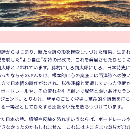
漢詩からはじまり、新たな詩の形を模索しつづけた結果、生ま
を脱した“より自由”な詩の形式で、これを発展させたひとり
朔太郎といわれています。藤村にしろ朔太郎にしろ、日本詩史
あったならそのぶんだけ、根本的に心の奥底には西洋詩への強
え方で日本語の詩作がなされ、以後連綿と変遷していった側面
るボードレールや、その流れを引き継いで燦然と謳いあげたラ
ジェンド。とりわけ、彗星のごとく登場し革命的な詩業を打ち
ける一等星としてひたすら比類ない光を放ちつづけています。
けた日本の詩。誤解や反論を恐れずいうならば、ボードレール
できなかったのかもしれません。これにはさまざまな意見が飛