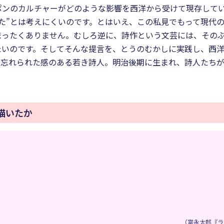
ポンのカルチャーがどのような影響を西洋から受けて現存して
た”とは考えにくいのです。とはいえ、この私見でもって現代
まったくありません。むしろ逆に、詩作という文芸には、その
たいのです。そしてそんな提言を、とうのむかしに実践し、西
や忘れられた感のある若き詩人。明治後期に生まれ、詩人たち
描いたか
（
富永太郎『ラ