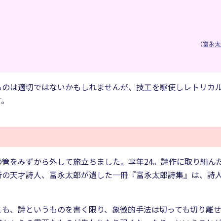
（
富永太
るのは適切ではないかもしれませんが、技工を駆使しレトリカ
す。
管をみずから外して旅立ちました。享年24。詩作に取り組ん
折の天才詩人、富永太郎が遺した一冊『富永太郎詩集』は、詩
とも、詩というものを書く限り、象徴的手法は切っても切り離