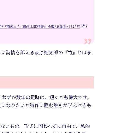
郎『影絵』/『富永太郎詩集』所収/思潮社/1975年
）
ルに詩情を訴える萩原朔太郎の『竹』とはま
だわずか数年の足跡は、短くとも偉大です。
人になりたいと詩作に励む誰もが学ぶべきも
せないもの。形式に囚われずに自由で、私的