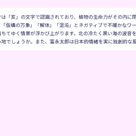
では「亥」の文字で認識されており、植物の生命力がその内に
」「仮構の万象」「解体」「混沌」とネガティブで不確かなワ
満ちてゆく情景が浮かび上がります。北の冷たく黒い海の波音
心地でしょうか。また、富永太郎は日本的情緒を実に独創的な