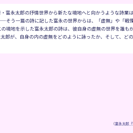
者・富永太郎の抒情世界から新たな境地へと向かうような詩業
──そう一篇の詩に記した富永の世界からは、「虚無」や「戦
二の境地を示した富永太郎の詩は、彼自身の虚無の世界を誰も
永太郎が、自身の内の虚無をどのように詠ったか、そして、ど
（
富永太郎『