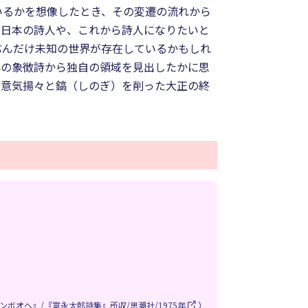
いるかを想像したとき、その変遷の流れから
の日本の詩人や、これから詩人になりたいと
ぶんだけ未知の世界が存在しているかもしれ
洋の象徴詩から独自の領域を見出したかに思
が意気揚々と鎬（しのぎ）を削った大正の終
ンボオへ』/『富永太郎詩集』所収/思潮社/1975年
）