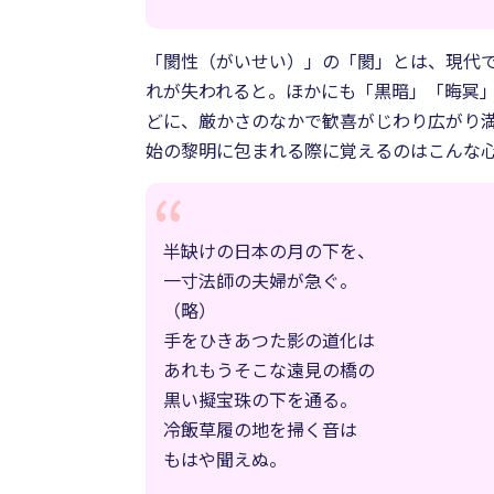
「閡性（がいせい）」の「閡」とは、現代
れが失われると。ほかにも「黒暗」「晦冥
どに、厳かさのなかで歓喜がじわり広がり
始の黎明に包まれる際に覚えるのはこんな
半缺けの日本の月の下を、
一寸法師の夫婦が急ぐ。
（略）
手をひきあつた影の道化は
あれもうそこな遠見の橋の
黒い擬宝珠の下を通る。
冷飯草履の地を掃く音は
もはや聞えぬ。