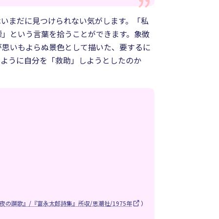
はいまだに見つけられない気がします。「私
慄」という言葉を拾うことができます。象徴
が思いもよらぬ景色として描いた、要するに
のように自分を「救助」しようとしたのか
夜の讃歌』/『富永太郎詩集』所収/思潮社/1975年
）