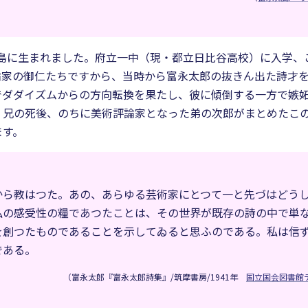
・湯島に生まれました。府立一中（現・都立日比谷高校）に入学
論家の御仁たちですから、当時から富永太郎の抜きん出た詩才
でダダイズムからの方向転換を果たし、彼に傾倒する一方で嫉
兄の死後、のちに美術評論家となった弟の次郎がまとめたこの唯
ます。
から教はつた。あの、あらゆる芸術家にとつて一と先づはどう
私の感受性の糧であつたことは、その世界が既存の詩の中で単
を創つたものであることを示してゐると思ふのである。私は信
である。
（富永太郎『富永太郎詩集』/筑摩書房/1941年
国立国会図書館