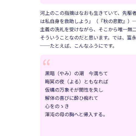
河上のこの指摘はなおも生きていて、先駆
は私自身を救助しよう」（『秋の悲歎』）
主義の洗礼を受けながら、そこから唯一無
そういうことなのだと思います。では、富
──たとえば、こんなふうにです。
黒暗（やみ）の潮 今満ちて
晦冥の夜（よる）ともなれば
仮構の万象そが閡性を失し
解体の喜びに酔ひ痴れて
心をのゝき
渾沌の母の胸へと帰入する。