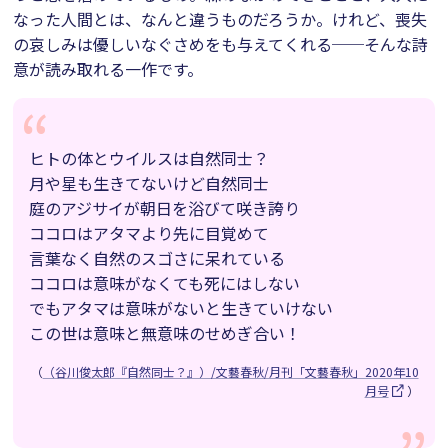
なった人間とは、なんと違うものだろうか。けれど、喪失
の哀しみは優しいなぐさめをも与えてくれる──そんな詩
意が読み取れる一作です。
ヒトの体とウイルスは自然同士？
月や星も生きてないけど自然同士
庭のアジサイが朝日を浴びて咲き誇り
ココロはアタマより先に目覚めて
言葉なく自然のスゴさに呆れている
ココロは意味がなくても死にはしない
でもアタマは意味がないと生きていけない
この世は意味と無意味のせめぎ合い！
（
（谷川俊太郎『自然同士？』）/文藝春秋/月刊「文藝春秋」2020年10
月号
）