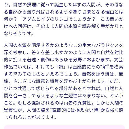
り。自然の摂理に従って誕生したはずの人間が、その母な
る自然から蹴り飛ばされるようなありさまとなる理由とは
何か？ アダムとイヴのリンゴでしょうか？ この問いか
けへの回答は、そのまま人間の本質を読み解く手がかりと
なりそうです。
人間の本質を暗示するかのようなこの重大なパラドクスを
深く考察し、答えを差し出すかのように人間と自然を対比
的に捉える著述・創作はあらゆる分野におよびます。文芸
作品でいえば、わけても「詩」は直感的にその“解”を模索
する営みそのものといえるでしょう。自然を詠う詩は、無
論、さまざまな詩意と詩景を浮かび上がらせます。ただ、
ひとつ共通して感じられる部分があるとすれば、自然と人
間を合一させて考えるような主題性はあまりない、という
こと。むしろ強調されるのは両者の異質性。しかも人間の
異質性が、人間の姿を“直截的には捉えない詩”から強く感
じられることがあります。