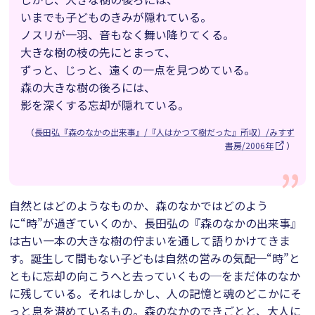
いまでも子どものきみが隠れている。
ノスリが一羽、音もなく舞い降りてくる。
大きな樹の枝の先にとまって、
ずっと、じっと、遠くの一点を見つめている。
森の大きな樹の後ろには、
影を深くする忘却が隠れている。
（
長田弘『森のなかの出来事』/『人はかつて樹だった』所収）/みすず
書房/2006年
）
自然とはどのようなものか、森のなかではどのよう
に“時”が過ぎていくのか、長田弘の『森のなかの出来事』
は古い一本の大きな樹の佇まいを通して語りかけてきま
す。誕生して間もない子どもは自然の営みの気配─“時”と
ともに忘却の向こうへと去っていくもの─をまだ体のなか
に残している。それはしかし、人の記憶と魂のどこかにそ
っと息を潜めているもの。森のなかのできごとと、大人に