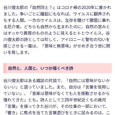
谷川俊太郎の『自然同士？』はコロナ禍の2020年に書かれ
ました。争いごとに躍起にもなれば、ウイルスに翻弄され
もする人間。一方のウイルスは、生存を賭けて闇雲に暴れ
る厄介者。どちらも自然から生まれたのに、自然の営みと
はすっかり異質のもののように見えるヒトとウイルス。谷
川俊太郎の詩としては珍しく、アイロニーと警句の匂いを
感じさせる一篇は、「意味と無意味」がせめぎ合う世に問
いを発します。
自然と、人間と、いつか描くべき詩
谷川俊太郎はある雑誌の対談で、「自然には意味がないか
らいい」と語っていました。また、自分は「言葉を信用し
ていない」、「音楽は意味がなくても人を感動させるから
憧れてきた」とも。詩人として三四半世紀近くもの歳月
「言葉」を操ってきた谷川が、その仕事の一部において、
「響き」に焦点を当てた言葉遊びをときに試みるのは、こ