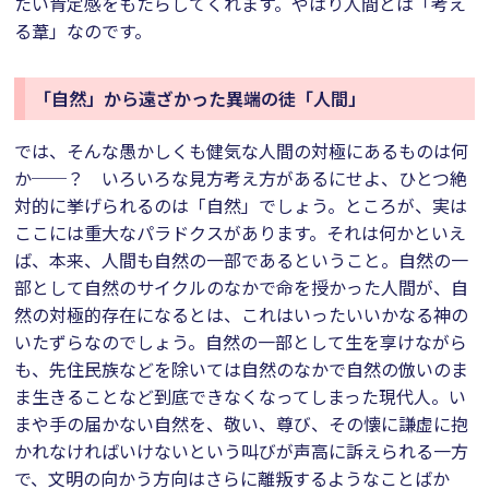
たい肯定感をもたらしてくれます。やはり人間とは「考え
る葦」なのです。
「自然」から遠ざかった異端の徒「人間」
では、そんな愚かしくも健気な人間の対極にあるものは何
か──？ いろいろな見方考え方があるにせよ、ひとつ絶
対的に挙げられるのは「自然」でしょう。ところが、実は
ここには重大なパラドクスがあります。それは何かといえ
ば、本来、人間も自然の一部であるということ。自然の一
部として自然のサイクルのなかで命を授かった人間が、自
然の対極的存在になるとは、これはいったいいかなる神の
いたずらなのでしょう。自然の一部として生を享けながら
も、先住民族などを除いては自然のなかで自然の倣いのま
ま生きることなど到底できなくなってしまった現代人。い
まや手の届かない自然を、敬い、尊び、その懐に謙虚に抱
かれなければいけないという叫びが声高に訴えられる一方
で、文明の向かう方向はさらに離叛するようなことばか