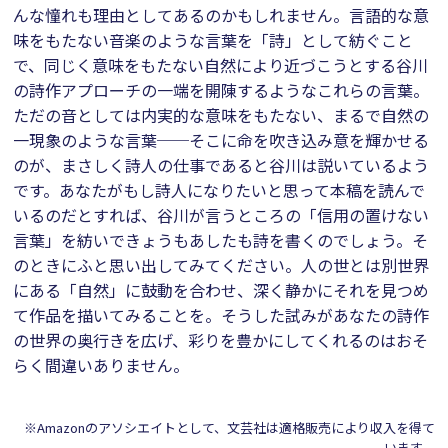
んな憧れも理由としてあるのかもしれません。言語的な意
味をもたない音楽のような言葉を「詩」として紡ぐこと
で、同じく意味をもたない自然により近づこうとする谷川
の詩作アプローチの一端を開陳するようなこれらの言葉。
ただの音としては内実的な意味をもたない、まるで自然の
一現象のような言葉──そこに命を吹き込み意を輝かせる
のが、まさしく詩人の仕事であると谷川は説いているよう
です。あなたがもし詩人になりたいと思って本稿を読んで
いるのだとすれば、谷川が言うところの「信用の置けない
言葉」を紡いできょうもあしたも詩を書くのでしょう。そ
のときにふと思い出してみてください。人の世とは別世界
にある「自然」に鼓動を合わせ、深く静かにそれを見つめ
て作品を描いてみることを。そうした試みがあなたの詩作
の世界の奥行きを広げ、彩りを豊かにしてくれるのはおそ
らく間違いありません。
※Amazonのアソシエイトとして、文芸社は適格販売により収入を得て
います。