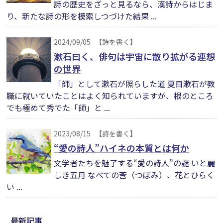
詩の歴史をざっと見るなら、漢詩からはじま
り、新たな詩の形を模索しつづけた結果 ...
2024/09/05
【詩を書く】
漱石曰く、俳句は宇宙に散り拡がる連想
の世界
「師」として漱石が照らした道 夏目漱石が教
職に就いていたことはよく知られていますが、根のところ
でも極めて秀でた「師」と ...
2023/08/15
【詩を書く】
“愛の詩人”ハイネの本質とは何か
文学者たちを魅了する“愛の詩人”の謎 いと麗
しき五月 なべての莟（つぼみ）、花とひらく
い ...
最新記事