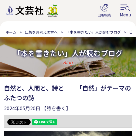
ホーム
出版をお考えの方へ
「本を書きたい」人が読むブログ
自
「本を書きたい」人が読むブログ
Blog
自然と、人間と、詩と──「自然」がテーマの
ふたつの詩
2024年05月20日
【詩を書く】