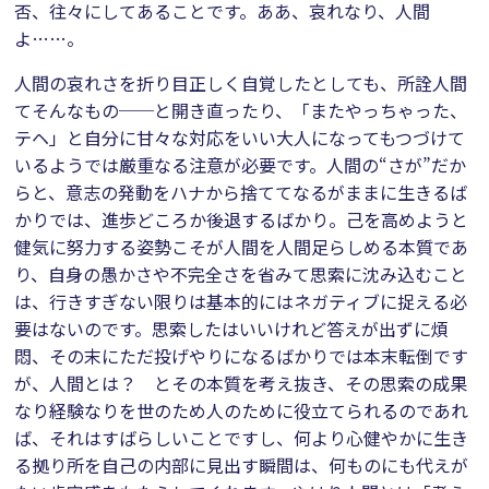
否、往々にしてあることです。ああ、哀れなり、人間
よ……。
人間の哀れさを折り目正しく自覚したとしても、所詮人間
てそんなもの──と開き直ったり、「またやっちゃった、
テヘ」と自分に甘々な対応をいい大人になってもつづけて
いるようでは厳重なる注意が必要です。人間の“さが”だか
らと、意志の発動をハナから捨ててなるがままに生きるば
かりでは、進歩どころか後退するばかり。己を高めようと
健気に努力する姿勢こそが人間を人間足らしめる本質であ
り、自身の愚かさや不完全さを省みて思索に沈み込むこと
は、行きすぎない限りは基本的にはネガティブに捉える必
要はないのです。思索したはいいけれど答えが出ずに煩
悶、その末にただ投げやりになるばかりでは本末転倒です
が、人間とは？ とその本質を考え抜き、その思索の成果
なり経験なりを世のため人のために役立てられるのであれ
ば、それはすばらしいことですし、何より心健やかに生き
る拠り所を自己の内部に見出す瞬間は、何ものにも代えが