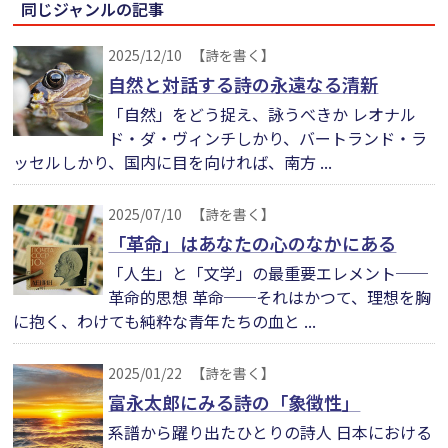
同じジャンルの記事
2025/12/10
【詩を書く】
自然と対話する詩の永遠なる清新
「自然」をどう捉え、詠うべきか レオナル
ド・ダ・ヴィンチしかり、バートランド・ラ
ッセルしかり、国内に目を向ければ、南方 ...
2025/07/10
【詩を書く】
「革命」はあなたの心のなかにある
「人生」と「文学」の最重要エレメント──
革命的思想 革命──それはかつて、理想を胸
に抱く、わけても純粋な青年たちの血と ...
2025/01/22
【詩を書く】
富永太郎にみる詩の「象徴性」
系譜から躍り出たひとりの詩人 日本における