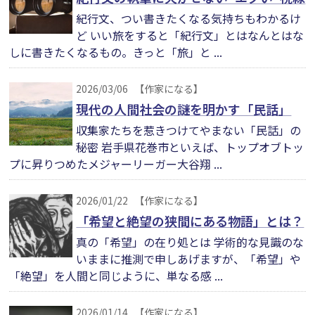
紀行文、つい書きたくなる気持ちもわかるけ
ど いい旅をすると「紀行文」とはなんとはな
しに書きたくなるもの。きっと「旅」と ...
2026/03/06
【作家になる】
現代の人間社会の謎を明かす「民話」
収集家たちを惹きつけてやまない「民話」の
秘密 岩手県花巻市といえば、トップオブトッ
プに昇りつめたメジャーリーガー大谷翔 ...
2026/01/22
【作家になる】
「希望と絶望の狭間にある物語」とは？
真の「希望」の在り処とは 学術的な見識のな
いままに推測で申しあげますが、「希望」や
「絶望」を人間と同じように、単なる感 ...
2026/01/14
【作家になる】