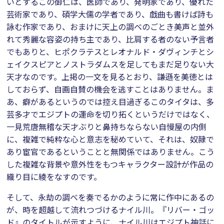
いとするこの御仁は、医師であり、発明家であり、優れた
芸術家であり、碩学大儒の学者であり、戯曲も書けば詩も
詠む作家であり、おまけに天上の調べのごとき美声と並外
れて秀麗な容姿の持ち主であり、比肩する者のない予言者
でもありと、ヒポクラテスとレオナルド・ダヴィンチとシ
ェイクスピアとノストラダムスを足してもまだ足りない大
天才なのです。上掲の一文を見るとおり、謙遜を美徳とは
しておらず、自画自賛の機会を逃すことはありません。ま
あ、癖があるというのでは控え目過ぎるこのタイタは、多
芸多才でエジプトの運命を切り拓くというだけではなく、
一見荒唐無稽な天才ぶりと鼻持ちならない自慢屋の内側
に、複雑で純粋な心と意志を秘めていて、それは、奴隷で
あり宦官であるということと無関係ではありません。こう
した複雑な背景や意外性をもつキャラクター設計が作品の
織り目に綾をなすのです。
そして、永劫の調べを奏でるかのように常に作中にあるの
が、時を超越して流れつづけるナイル川。『リバー・ゴッ
ド』のタイトルが示すように、ナイル川はエジプト神話に