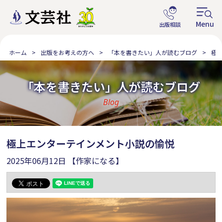
ホーム
出版をお考えの方へ
「本を書きたい」人が読むブログ
極
「本を書きたい」人が読むブログ
Blog
極上エンターテインメント小説の愉悦
2025年06月12日
【作家になる】