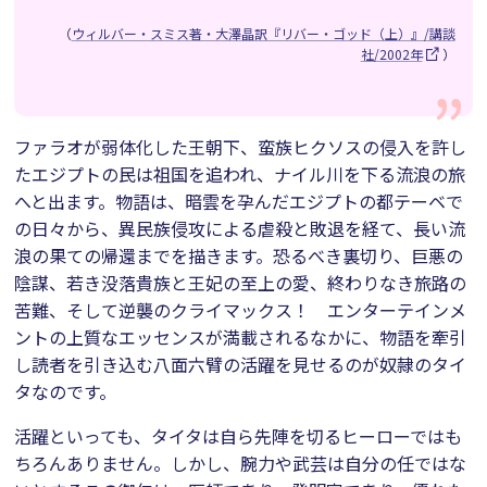
（
ウィルバー・スミス著・大澤晶訳『リバー・ゴッド（上）』/講談
社/2002年
）
ファラオが弱体化した王朝下、蛮族ヒクソスの侵入を許し
たエジプトの民は祖国を追われ、ナイル川を下る流浪の旅
へと出ます。物語は、暗雲を孕んだエジプトの都テーベで
の日々から、異民族侵攻による虐殺と敗退を経て、長い流
浪の果ての帰還までを描きます。恐るべき裏切り、巨悪の
陰謀、若き没落貴族と王妃の至上の愛、終わりなき旅路の
苦難、そして逆襲のクライマックス！ エンターテインメ
ントの上質なエッセンスが満載されるなかに、物語を牽引
し読者を引き込む八面六臂の活躍を見せるのが奴隷のタイ
タなのです。
活躍といっても、タイタは自ら先陣を切るヒーローではも
ちろんありません。しかし、腕力や武芸は自分の任ではな