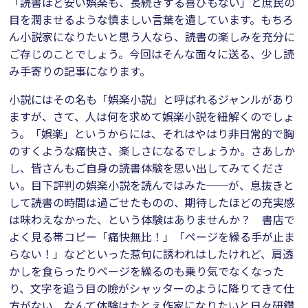
「読書ほど安い娯楽も、長続きする喜びもない」と庶民の
目を潤ませるような慎ましい言葉を遺しています。もちろ
ん小説家になりたいと思う人なら、読書の楽しみを充分に
ご存じのことでしょう。今回はそんな面々に送る、少し読
み手寄りの記事になります。
小説にはその名も「娯楽小説」と呼ばれるジャンルがあり
ますが、さて、人は何を求めて娯楽小説を紐解くのでしょ
う。「娯楽」というからには、それはやはり非日常的で胸
のすくような痛快さ、楽しさになるでしょうか。さあしか
し、皆さんもご自身の読書体験を思い出してみてくださ
い。目下評判の娯楽小説を読んではみた──が、息抜きと
して読書の時間は過ごせたものの、期待したほどの充実感
は味わえなかった、という体験はありませんか？ 書店で
よく見る帯コピー「痛快無比！」「ページを繰る手が止ま
らない！」などといった惹句に誘われはしたけれど、肩透
かしを食らったりページを繰るのも乗り気でなくなった
り、文字を追う目の瞼がシャッターのように降りてきて仕
方がない、なんて体験はたとえ作家になりたいと日々研鑽