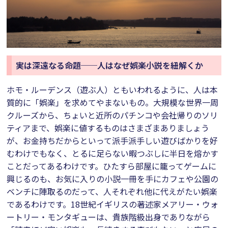
実は深遠なる命題──人はなぜ娯楽小説を紐解くか
ホモ・ルーデンス（遊ぶ人）ともいわれるように、人は本
質的に「娯楽」を求めてやまないもの。大規模な世界一周
クルーズから、ちょいと近所のパチンコや会社帰りのソリ
ティアまで、娯楽に値するものはさまざまありましょう
が、お金持ちだからといって派手派手しい遊びばかりを好
むわけでもなく、とるに足らない暇つぶしに半日を熔かす
ことだってあるわけです。ひたすら部屋に籠ってゲームに
興じるのも、お気に入りの小説一冊を手にカフェや公園の
ベンチに陣取るのだって、人それぞれ他に代えがたい娯楽
であるわけです。18世紀イギリスの著述家メアリー・ウォ
ートリー・モンタギューは、貴族階級出身でありながら