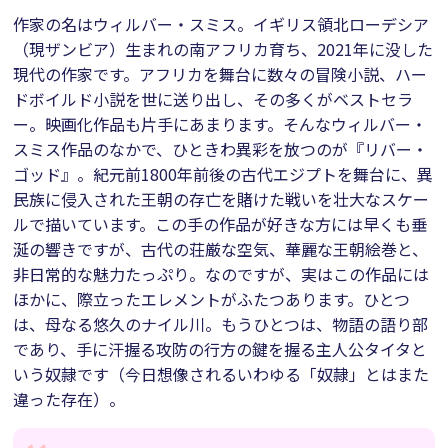
作家の名はウィルバー・スミス。イギリス領北ローデシア
（現ザンビア）生まれの南アフリカ育ち、2021年に没した
現代の作家です。アフリカを舞台に数々の冒険小説、ハー
ドボイルド小説を世に送り出し、その多くがベストセラ
ー。映画化作品も片手にあまります。そんなウィルバー・
スミス作品のなかで、ひときわ異彩を放つのが『リバー・
ゴッド』。紀元前1800年前後の古代エジプトを舞台に、異
民族に侵入された王朝の存亡を賭けた戦いを壮大なスケー
ルで描いています。この手の作品が好きな方には早くも垂
涎の響きですが、古代の荘厳な空気、華麗な王朝絵巻と、
非日常的な魅力たっぷり。なのですが、実はこの作品には
ほかに、際立ったエレメントがふたつあります。ひとつ
は、母なる悠久のナイル川。もうひとつは、物語の語り部
であり、手に汗握る攻防の行方の鍵を握る主人公タイタと
いう奴隷です（今日想像されるいわゆる「奴隷」とはまた
違った存在）。