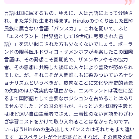
言語は国に属するもの。ゆえに、人は言語によって分類さ
れ、また差別も生まれ得ます。Hirukoのつくり出した国や
民族に属さない言語「パンスカ」。これを聞いて、ふと
「エスペラント（世界語として19世紀に考案された言
語）」を思い起こされた方も少なくないでしょう。ポーラ
ンドの眼科医ルドヴィコ・ザメンホフが考案したこの国際
言語は、その発想こそ画期的で、ザメンホフやその協力
者、その思想に共鳴した後年の人々により普及が努められ
ました。が、それこそが人間誰しもに染みついているナシ
ョナリズムというべきか、皮肉なことに文化や歴史的背景
の欠如のほか現実的な理由から、エスペラントは現在に至
るまで国際語として主要なポジションを占めることはあり
ませんでした。どの国の誰もが、もっといえば国粋主義と
はほど遠い自由主義者でさえ、土着性のない言語をわざわ
ざ学習コストをかけて取り入れることはなかったのです。
いっぽうHirukoの生み出したパンスカはそれともまた違い
ます。エスペラントが全地球語だとすれば、その普及の域