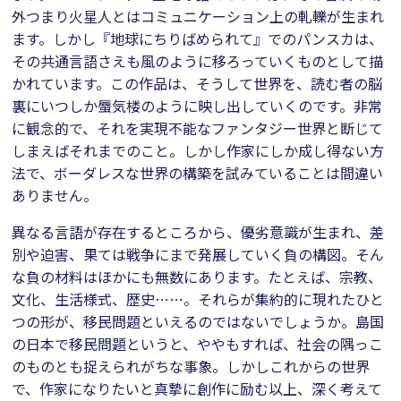
外つまり火星人とはコミュニケーション上の軋轢が生まれ
ます。しかし『地球にちりばめられて』でのパンスカは、
その共通言語さえも風のように移ろっていくものとして描
かれています。この作品は、そうして世界を、読む者の脳
裏にいつしか蜃気楼のように映し出していくのです。非常
に観念的で、それを実現不能なファンタジー世界と断じて
しまえばそれまでのこと。しかし作家にしか成し得ない方
法で、ボーダレスな世界の構築を試みていることは間違い
ありません。
異なる言語が存在するところから、優劣意識が生まれ、差
別や迫害、果ては戦争にまで発展していく負の構図。そん
な負の材料はほかにも無数にあります。たとえば、宗教、
文化、生活様式、歴史……。それらが集約的に現れたひと
つの形が、移民問題といえるのではないでしょうか。島国
の日本で移民問題というと、ややもすれば、社会の隅っこ
のものとも捉えられがちな事象。しかしこれからの世界
で、作家になりたいと真摯に創作に励む以上、深く考えて