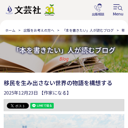
ホーム
出版をお考えの方へ
「本を書きたい」人が読むブログ
移
「本を書きたい」人が読むブログ
Blog
移民を生み出さない世界の物語を構想する
2025年12月23日
【作家になる】