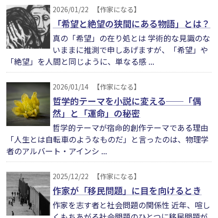
2026/01/22
【作家になる】
「希望と絶望の狭間にある物語」とは？
真の「希望」の在り処とは 学術的な見識のな
いままに推測で申しあげますが、「希望」や
「絶望」を人間と同じように、単なる感 ...
2026/01/14
【作家になる】
哲学的テーマを小説に変える──「偶
然」と「運命」の秘密
哲学的テーマが宿命的創作テーマである理由
「人生とは自転車のようなものだ」と言ったのは、物理学
者のアルバート・アインシ ...
2025/12/22
【作家になる】
作家が「移民問題」に目を向けるとき
作家を志す者と社会問題の関係性 近年、喧し
くもちあがる社会問題のひとつに移民問題が