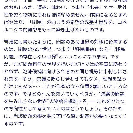
のおもしろさ、深み、味わい、つまり「出来」です。意外
性を欠く物語にそれはほぼ望めません。作家になるとすれ
ばやはり、「問題」の向こうの希望の光差す世界を、コペ
ルニクス的発想をもって築き上げたいものです。
冒頭にも書いたように、問題のある世界の対極に位置する
のは、問題のない世界。つまり「移民問題」なら“「移民
問題」の存在しない世界”ということになります。です
が、ただ問題皆無の世界を描いただけでは絵空事に終わり
かねず、泡沫候補に向けられるのと同じ視線に串刺しにさ
れます。そう、常識に照らし合わせてもダメ、理想を謳う
だけでもダメ……これが作家の立ち位置の難しいところな
のです。ではどのへんを突いていくべきか。“懸案の問題
を生み出さない世界”の物語を構想する──これをひとつ
の方向性として考えていくのはどうでしょう。そのため
に、当該問題の根を掘り下げる深い洞察が必要となってく
るのです。