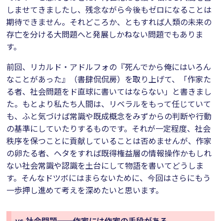
しませてきましたし、残念ながら今後もゼロになることは
期待できません。それどころか、ともすれば人類の未来の
存亡を分ける大問題へと発展しかねない問題でもありま
す。
前回、リカルド・アドルフォの『死んでから俺にはいろん
なことがあった』（書肆侃侃房）を取り上げて、「作家た
る者、社会問題をド直球に書いてはならない」と書きまし
た。もとより私たち人間は、リベラルをもって任じていて
も、ふと気づけば常識や既成概念をみずからの判断や行動
の基準にしていたりするものです。それが一定程度、社会
秩序を保つことに貢献していることは否めませんが、作家
の卵たる者、ヘタをすれば既得権益層の情報操作かもしれ
ない社会常識や認識を土台にして物語を書いてどうしま
す。そんなドツボにはまらないために、今回はさらにもう
一歩押し進めて考えを深めたいと思います。
vs.社会問題──作家には作家の手段がある