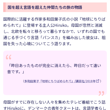
国を超え言語を超えた仲間たちの旅の物語
国際的に活躍する作家多和田葉子氏の小説『地球にちりば
められて』に登場する主人公Hiruko。母国が忽然と消滅
し、北欧を転々と移ろって暮らすなかで、いずれの国でも
通じる手づくり言語「パンスカ」を編み出した彼女は、祖
国を失った心境についてこう語ります。
「昨日あったものが完全に消えたら、昨日だって遠い
昔です。」
（
多和田葉子『地球にちりばめられて』/講談社/2018年
）
母国がすでに存在しない人々を集めたテレビ番組でこう話
すHirukoに、デンマークの青年クヌートは、言語学者らし