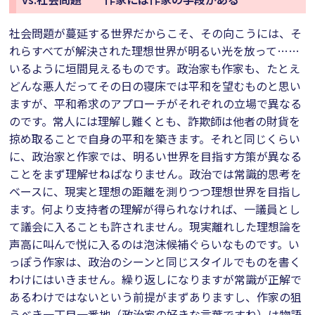
社会問題が蔓延する世界だからこそ、その向こうには、そ
れらすべてが解決された理想世界が明るい光を放って……
いるように垣間見えるものです。政治家も作家も、たとえ
どんな悪人だってその日の寝床では平和を望むものと思い
ますが、平和希求のアプローチがそれぞれの立場で異なる
のです。常人には理解し難くとも、詐欺師は他者の財貨を
掠め取ることで自身の平和を築きます。それと同じくらい
に、政治家と作家では、明るい世界を目指す方策が異なる
ことをまず理解せねばなりません。政治では常識的思考を
ベースに、現実と理想の距離を測りつつ理想世界を目指し
ます。何より支持者の理解が得られなければ、一議員とし
て議会に入ることも許されません。現実離れした理想論を
声高に叫んで悦に入るのは泡沫候補ぐらいなものです。い
っぽう作家は、政治のシーンと同じスタイルでものを書く
わけにはいきません。繰り返しになりますが常識が正解で
あるわけではないという前提がまずありますし、作家の狙
うべき一丁目一番地（政治家の好きな言葉ですね）は物語