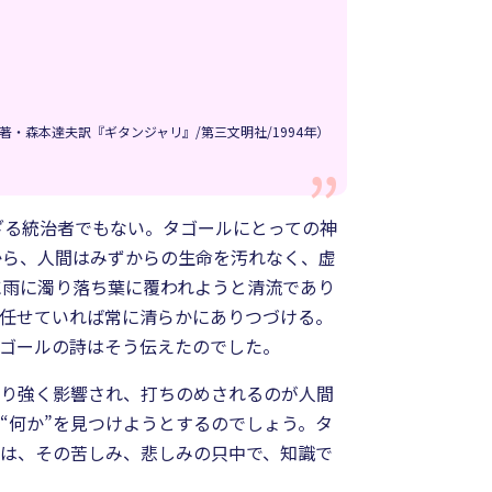
著・森本達夫訳『ギタンジャリ』/第三文明社/1994年）
ざる統治者でもない。タゴールにとっての神
から、人間はみずからの生命を汚れなく、虚
に雨に濁り落ち葉に覆われようと清流であり
に任せていれば常に清らかにありつづける。
タゴールの詩はそう伝えたのでした。
より強く影響され、打ちのめされるのが人間
“何か”を見つけようとするのでしょう。タ
のは、その苦しみ、悲しみの只中で、知識で