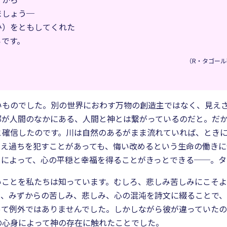
ましょう─
ひ）をともしてくれた
らです。
（R・タゴール
いものでした。別の世界におわす万物の創造主ではなく、見え
部が人間のなかにある、人間と神とは繋がっているのだと。だ
と確信したのです。川は自然のあるがまま流れていれば、とき
とえ過ちを犯すことがあっても、悔い改めるという生命の働き
きによって、心の平穏と幸福を得ることがきっとできる──。
いことを私たちは知っています。むしろ、悲しみ苦しみにこそ
、みずからの苦しみ、悲しみ、心の混沌を詩文に綴ることで、
って例外ではありませんでした。しかしながら彼が違っていた
の心身によって神の存在に触れたことでした。