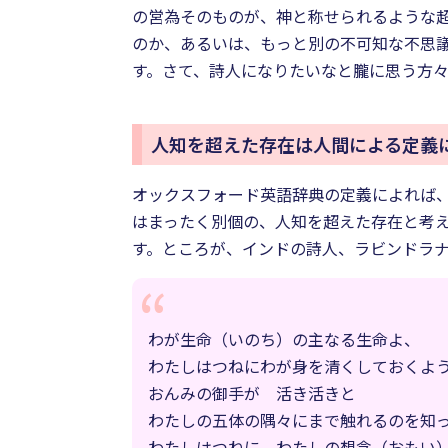
の営為そのものが、神と称せられるような
のか、あるいは、もっと別の不可知な不思議
す。さて、詩人になりたいなと朧に思う方
人知を超えた存在は人間による定義
オックスフォード英語辞典の定義によれば
はまったく別個の、人知を超えた存在と考
す。ところが、インドの詩人、ラビンドラ
わが生命（いのち）の主なる生命よ、
わたしはつねにわが身を清くしておくよ
おんみの御手が 活き活きと
わたしの五体の隅々にまで触れるのを知
わたしはつねに わたしの想念（おもい