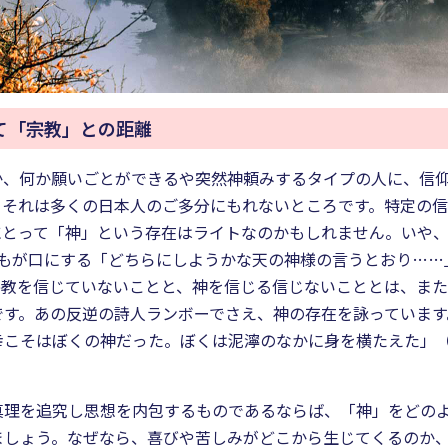
て「宗教」との距離
か、何か願いごとができるや突然神頼みするタイプの人に、信
、それは多くの日本人のご多分にもれないところです。特定の
にとって「神」という存在はライトなのかもしれません。いや、
もが口にする「どちらにしようかな天の神様の言うとおり……
宗教を信じていないことと、神を信じる信じないこととは、ま
です。あの反逆の詩人ランボーでさえ、神の存在を詠っています
幸こそはぼくの神だった。ぼくは泥濘のなかに身を横たえた」
真理を追究し思想を内包するものであるならば、「神」をどの
ましょう。なぜなら、喜びや苦しみがどこから生じてくるのか