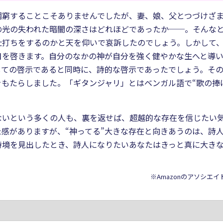
困窮することこそありませんでしたが、妻、娘、父とつづけざ
の光の失われた暗闇の深さはどれほどであったか──。そんな
仕打ちをするのかと天を仰いで哀訴したのでしょう。しかして
目を啓きます。自分のなかの神が自分を強く健やかな生へと導
しての啓示であると同時に、詩的な啓示であったでしょう。そ
もたらしました。「ギタンジャリ」とはベンガル語で“歌の捧
ないという多くの人も、裏を返せば、超越的な存在を信じたい
感がありますが、“神ってる”大きな存在と向きあうのは、詩
詩境を見出したとき、詩人になりたいあなたはきっと真に大き
※Amazonのアソシエ