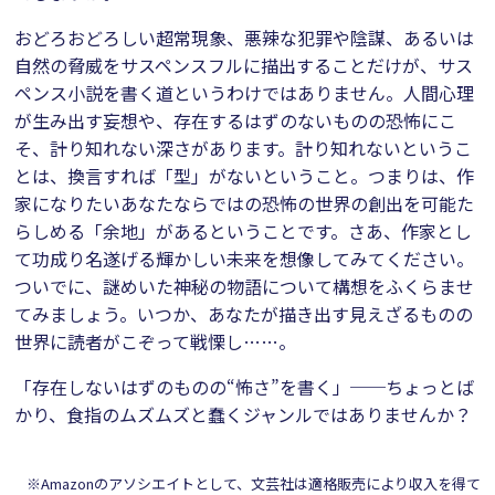
おどろおどろしい超常現象、悪辣な犯罪や陰謀、あるいは
自然の脅威をサスペンスフルに描出することだけが、サス
ペンス小説を書く道というわけではありません。人間心理
が生み出す妄想や、存在するはずのないものの恐怖にこ
そ、計り知れない深さがあります。計り知れないというこ
とは、換言すれば「型」がないということ。つまりは、作
家になりたいあなたならではの恐怖の世界の創出を可能た
らしめる「余地」があるということです。さあ、作家とし
て功成り名遂げる輝かしい未来を想像してみてください。
ついでに、謎めいた神秘の物語について構想をふくらませ
てみましょう。いつか、あなたが描き出す見えざるものの
世界に読者がこぞって戦慄し……。
「存在しないはずのものの“怖さ”を書く」──ちょっとば
かり、食指のムズムズと蠢くジャンルではありませんか？
※Amazonのアソシエイトとして、文芸社は適格販売により収入を得て