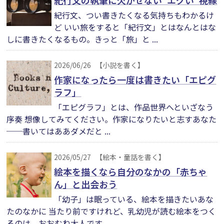
紀行文の執筆に欠かせない“エグい”視線
紀行文、つい書きたくなる気持ちもわかるけ
ど いい旅をすると「紀行文」とはなんとはな
しに書きたくなるもの。きっと「旅」と ...
2026/06/26
【小説を書く】
作家になったら一度は書きたい「エピグ
ラフ」
「エピグラフ」とは、作品世界へといざなう
序奏 想像してみてください。作家になりたいと志すあなた
──書いてはああダメだと ...
2026/05/27
【絵本・童話を書く】
絵本を描くなら自分のなかの「赤ちゃ
ん」と出会おう
「幼子」は眠っている、絵本を描きたいあな
たのなかに 当たり前ですけれど、乳幼児が読む絵本をつく
るのは、おおむね大人です ...