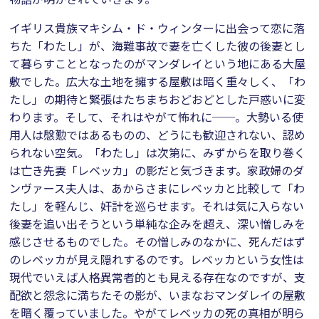
イギリス貴族マキシム・ド・ウィンターに出会って恋に落
ちた「わたし」が、海難事故で妻を亡くした彼の後妻とし
て暮らすこととなったのがマンダレイという地にある大屋
敷でした。広大な土地を擁する屋敷は暗く重々しく、「わ
たし」の期待と緊張はたちまちおどおどとした戸惑いに変
わります。そして、それはやがて怖れに──。大勢いる使
用人は慇懃ではあるものの、どうにも歓迎されない、認め
られない空気。「わたし」は次第に、みずからを取り巻く
は亡き先妻「レベッカ」の影だと気づきます。家政婦のダ
ンヴァース夫人は、あからさまにレベッカと比較して「わ
たし」を軽んじ、奸計を巡らせます。それは気に入らない
後妻を追い出そうという単純な企みを超え、深い憎しみを
感じさせるものでした。その憎しみのなかに、死んだはず
のレベッカが見え隠れするのです。レベッカという女性は
現代でいえば人格異常者的とも見える存在なのですが、支
配欲と怨念に満ちたその影が、いまなおマンダレイの屋敷
を暗く覆っていました。やがてレベッカの死の真相が明ら