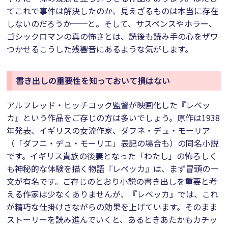
てこれで事件は解決したのか、見えざるものは本当に存在
しないのだろうか──と。そして、サスペンスやホラー、
ゴシックロマンの真の怖さとは、読後も読み手の心をザワ
つかせるこうした残響音にあるような気がします。
書き出しの重要性を知っておいて損はない
アルフレッド・ヒッチコック監督が映画化した『レベッ
カ』という作品をご存じの方は多いでしょう。原作は1938
年発表、イギリスの女流作家、ダフネ・デュ・モーリア
（「ダフニ・デュ・モーリエ」表記の場合も）の同名小説
です。イギリス貴族の後妻となった「わたし」の怖ろしく
も神秘的な体験を描く物語『レベッカ』は、まず冒頭の一
文が有名です。ご存じのとおり小説の書き出しを重要と考
える作家は少なくありませんが、『レベッカ』では、これ
が精巧な仕掛けさながらの効果を上げています。そのまま
ストーリーを読み進んでいくと、あるときあたかもカチッ