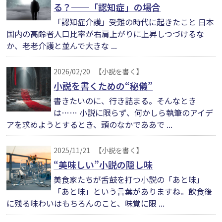
る？──「認知症」の場合
「認知症介護」受難の時代に起きたこと 日本
国内の高齢者人口比率が右肩上がりに上昇しつづけるな
か、老老介護と並んで大きな ...
2026/02/20
【小説を書く】
小説を書くための“秘儀”
書きたいのに、行き詰まる。そんなとき
は…… 小説に限らず、何かしら執筆のアイデ
アを求めようとするとき、頭のなかでああで ...
2025/11/21
【小説を書く】
“美味しい”小説の隠し味
美食家たちが舌鼓を打つ小説の「あと味」
「あと味」という言葉がありますね。飲食後
に残る味わいはもちろんのこと、味覚に限 ...