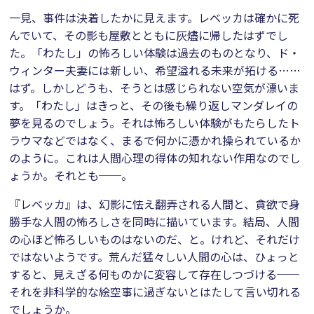
一見、事件は決着したかに見えます。レベッカは確かに死
んでいて、その影も屋敷とともに灰燼に帰したはずでし
た。「わたし」の怖ろしい体験は過去のものとなり、ド・
ウィンター夫妻には新しい、希望溢れる未来が拓ける……
はず。しかしどうも、そうとは感じられない空気が漂いま
す。「わたし」はきっと、その後も繰り返しマンダレイの
夢を見るのでしょう。それは怖ろしい体験がもたらしたト
ラウマなどではなく、まるで何かに憑かれ操られているか
のように。これは人間心理の得体の知れない作用なのでし
ょうか。それとも──。
『レベッカ』は、幻影に怯え翻弄される人間と、貪欲で身
勝手な人間の怖ろしさを同時に描いています。結局、人間
の心ほど怖ろしいものはないのだ、と。けれど、それだけ
ではないようです。荒んだ猛々しい人間の心は、ひょっと
すると、見えざる何ものかに変容して存在しつづける──
それを非科学的な絵空事に過ぎないとはたして言い切れる
でしょうか。