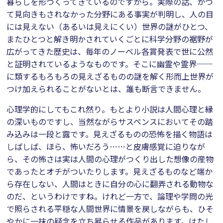
暮らしを形づくってきているのですから。実際の話、かつ
て見向きもされなかった分野にある事実が判明し、人の目
には見えない（あるいは見えにくい）世界の謎がひとつ、
またひとつと解き明かされていくごとに科学分野の裾野が
広がってきた歴史は、毎年のノーベル各賞発表で世に公然
と証明されているようなものです。そこに幽霊や霊界──
に類するもろもろの見えざるものの謎を解く形而上世界が
つけ加えられることがないとは、誰も断言できません。
心理学的にしてもこれ然り。もとより小説は人間心理と縁
の深いものですし、当然ながらサスペンスにおいてその踏
み込みは一段と露です。見えざるものの恐怖を描く物語は
しばしば、ほら、怖いだろう……と皮膚感覚に迫りなが
ら、その怖さは実は人間の心理がつくり出した想像の産物
であったとオチがついたりします。見えざるものなど端か
ら存在しない、人間はときに自分の心に翻弄される動物な
のだ、というわけですね。けれど一方で、論理や学問の光
で照らされる平穏な人間世界に情景を戻しながらも、ひそ
やかに一抹の疑念を立ち昇らせる作品があります。はたし