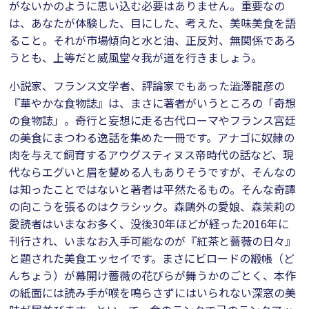
がないかのように思い込む必要はありません。重要なの
は、あなたが体験した、目にした、考えた、美味美食を語
ること。それが市場傾向と水と油、正反対、無関係であろ
うとも、上等だと威風堂々我が道を行きましょう。
小説家、フランス文学者、評論家でもあった澁澤龍彦の
『華やかな食物誌』は、まさに著者がいうところの「奇想
の食物誌」。奇行と妄想に走る古代ローマやフランス宮廷
の美食にまつわる逸話を集めた一冊です。アナゴに奴隷の
肉を与えて飼育するアウグスティヌス帝時代の話など、現
代ならエグいと眉を顰める人もありそうですが、そんなの
は知ったことではないと著者は平然たるもの。そんな奇譚
の向こうを張るのはクラシック。森鷗外の愛娘、森茉莉の
愛読者はいまなお多く、没後30年ほどが経った2016年に
刊行され、いまなお入手可能なのが『紅茶と薔薇の日々』
と題された美食エッセイです。まさにビロードの緞帳（ど
んちょう）が幕開け薔薇の花びらが舞うかのごとく、本作
の紙面には読み手が喉を鳴らさずにはいられない深窓の美