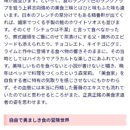
味が居並びます。といって、食のランクで己のランクアッ
プを狙う上昇志向強めの美食三昧とはひと味もふた味も違
います。日本のフレンチの草分けでもある精養軒が出てく
れば、婚家でつくる手製の鮭のホワイトソオスも並びま
す。そのくせ「シチュウは不潔」と言って食べなかった
り、葬式饅頭をご飯にのせて茶漬けにする父・鷗外のエピ
ソードも添えられたり、チョコレエト、キイチゴにグミ、
ライムと作中に登場する食べ物の響きそのままに、その当
時としてはハイカラでアラカルトな楽しさにあふれていま
す。美味しいものを食べないと小説が書けないと嘯き、晩
年はベッドで料理をつくったという森茉莉。「美食家」を
自負する者に特有の気取りを感じさせないにもかかわら
ず、その血管には本当に丹精した薔薇のエキスでも流れて
いたのではと思わせるところがまた、正真正銘の美食求道
者の姿を思わせます。
自由で勇ましき食の冒険世界