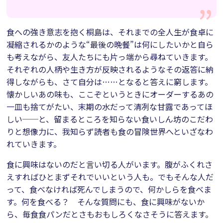
食への強き意志を抱く桐島は、それまでの全人生が食卓に
凝縮されるかのような“最後の晩餐”は何にしたいかと自ら
も考えながら、友人たちにも片っ端から尋ねていきます。
それぞれの人柄や生き方が反映されるようなその返答に納
得しながらも、さて自分は……となると答えに窮します。
懐かしいあの味も、ここぞというときにオーダーするあの
一皿も捨てがたい、末期の水だって清冽な甘露であってほ
しい──と、留まるところを知らない食いしん坊のこだわ
りと想像力に、我知らず読者も食の冒険世界へといざなわ
れていきます。
食に興味はないのだと言い切る人がいます。腹がふくれさ
えすればひとまずそれでいいという人も。でもそんな人だ
って、食べなければ死んでしまうので、何かしらを食べま
す。何を食べる？ そんな質問にも、食に興味がないか
ら、毎食食パンだとさもおもしろくなさそうに答えます。