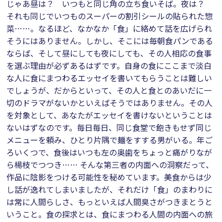
じゃあ昼は？ いつもと同じ角の立ち食いそば。夜は？
それも同じでいつものスーパーの割引シールの貼られた惣
菜……。なるほど、なかなか「食」に絡めて話を広げられ
そうにはありません。しかし、そこには毎朝食パンである
ならば、そして昼にしても夜にしても、その人相応の食事
を選ぶ理由が必ずあるはずです。自身の食にここまで淡白
な人に食にまつわるエッセイを書いてもらうことは難しい
でしょうが、だからといって、その人と食とのあいだに一
切のドラマがないかといえばそうではありません。その人
を対象として、あなたがエッセイを書けないということは
ないはずなのです。毎日毎日、同じ食堂で飽きもせず同じ
メニューを頼み、ひとり片隅で麺をすする男がいる。年ご
ろいくつで、食後はいつも左の奥歯をちょっと痛がりなが
ら楊枝でつつき…… そんな第三者の内面への洞察だって、
作品に陰影をつける可能性を秘めています。美食からは少
し話が逸れてしまいましたが、それだけ「食」のまわりに
は常に人間らしさ、もっといえば人間臭さがつきまとうと
いうこと。食の探求とは、食にまつわる人間の内面への旅