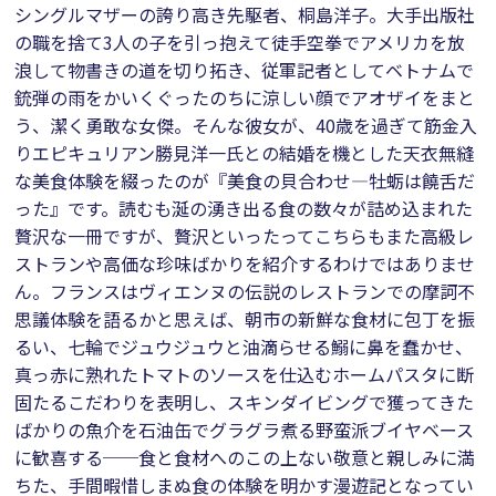
シングルマザーの誇り高き先駆者、桐島洋子。大手出版社
の職を捨て3人の子を引っ抱えて徒手空拳でアメリカを放
浪して物書きの道を切り拓き、従軍記者としてベトナムで
銃弾の雨をかいくぐったのちに涼しい顔でアオザイをまと
う、潔く勇敢な女傑。そんな彼女が、40歳を過ぎて筋金入
りエピキュリアン勝見洋一氏との結婚を機とした天衣無縫
な美食体験を綴ったのが『美食の貝合わせ―牡蛎は饒舌だ
った』です。読むも涎の湧き出る食の数々が詰め込まれた
贅沢な一冊ですが、贅沢といったってこちらもまた高級レ
ストランや高価な珍味ばかりを紹介するわけではありませ
ん。フランスはヴィエンヌの伝説のレストランでの摩訶不
思議体験を語るかと思えば、朝市の新鮮な食材に包丁を振
るい、七輪でジュウジュウと油滴らせる鰯に鼻を蠢かせ、
真っ赤に熟れたトマトのソースを仕込むホームパスタに断
固たるこだわりを表明し、スキンダイビングで獲ってきた
ばかりの魚介を石油缶でグラグラ煮る野蛮派ブイヤベース
に歓喜する──食と食材へのこの上ない敬意と親しみに満
ちた、手間暇惜しまぬ食の体験を明かす漫遊記となってい