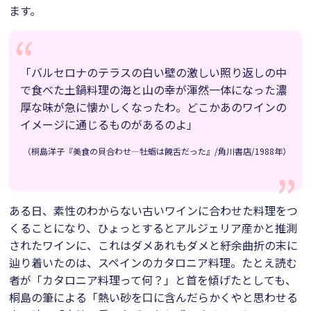
ます。
「バルセロナのテラスの白い壁の激しい照り返しの中
で食べた土鍋料理の海と山の幸が渾然一体になった濃
厚な味が急に懐かしくなったわ。どこかあのワインの
イメージに通じるものがあるのよ」
（桐島洋子『美食の貝合わせ―牡蛎は饒舌だった』/角川書店/1988年）
ある日、素性のわからない古いワインに合わせた料理をつ
くることになり、ひょっとするとアルジェリア産かと推測
されたワインに、これはダメあれもダメと紆余曲折の末に
辿り着いたのは、スペインのカタロニア料理。たとえ読む
者が「カタロニア料理って何？」と首を傾げたとしても、
桐島の筆による「熱い砂を口に含んだらかくやと思わせる