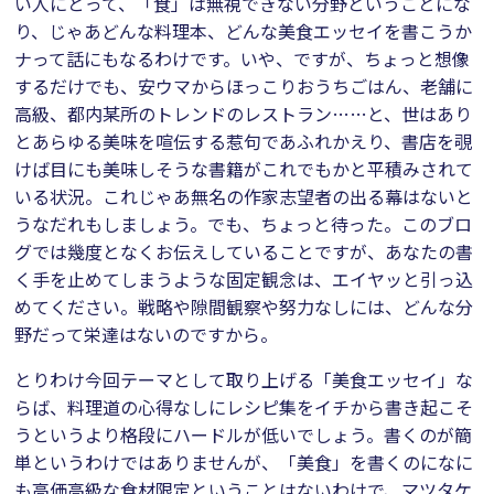
い人にとって、「食」は無視できない分野ということにな
り、じゃあどんな料理本、どんな美食エッセイを書こうか
ナって話にもなるわけです。いや、ですが、ちょっと想像
するだけでも、安ウマからほっこりおうちごはん、老舗に
高級、都内某所のトレンドのレストラン……と、世はあり
とあらゆる美味を喧伝する惹句であふれかえり、書店を覗
けば目にも美味しそうな書籍がこれでもかと平積みされて
いる状況。これじゃあ無名の作家志望者の出る幕はないと
うなだれもしましょう。でも、ちょっと待った。このブロ
グでは幾度となくお伝えしていることですが、あなたの書
く手を止めてしまうような固定観念は、エイヤッと引っ込
めてください。戦略や隙間観察や努力なしには、どんな分
野だって栄達はないのですから。
とりわけ今回テーマとして取り上げる「美食エッセイ」な
らば、料理道の心得なしにレシピ集をイチから書き起こそ
うというより格段にハードルが低いでしょう。書くのが簡
単というわけではありませんが、「美食」を書くのになに
も高価高級な食材限定ということはないわけで、マツタケ