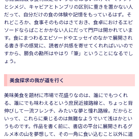
とシメジ、キャビアとトンブリの区別に重きを置かない人
だって、自分だけの食の体験や記憶をもっているはず。そ
れどころか、食事そのものはさておき、食卓におけるエピ
ソードならばことかかない人にだって門戸は開かれていま
す。食にまつわるエピソードやエッセイのなかで展開され
る書き手の感覚に、読者が共感を寄せてくれればいいので
すから、勝負の勘所はやはり「筆」ということになるでし
ょう。
美食探求の我が道を行く
美味美食を題材に市場で花盛りなのは、誰にでもつくれ
る、誰にでも味わえるという庶民近接路線と、ちょっと背
伸びして一流フレンチ、みたいな夢と憧れ路線。だからと
いって、これらに乗じるのは無難なようでいて浅はかとい
うものです。作品を書く前に、書店の平台に展開されるグ
ルメ本の山を夢想して、その一角に食い込むこと以外に道