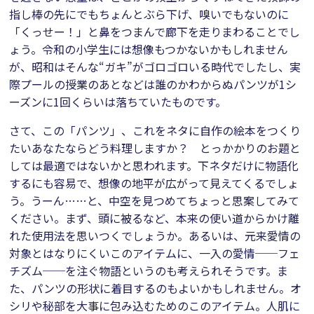
指し棒の先にでもちょんとぶら下げ、嗅いでもないのに
「くっせー！」と鼻をつまんで廊下を走りまわることでし
ょう。令和の小学生には想像もつかないかもしれません
が、昭和はそんな“ガキ”がゴロゴロいる時代でしたし、実
際プールの授業のあとなどは誰のかわからぬパンツが1シ
ーズンに1回くらいは落ちていたものです。
さて、この「パンツ」、これをネタに自作の絵本をつくり
たいあなたならどう料理しますか？ とっかかりのお題と
しては最適ではないかと思われます。下ネタだけに物語化
するにも容易で、想像の地平が広がって見えてくるでしょ
う。うーん……と、中空を見つめてちょっと思案してみて
ください。まず、頭に被るなど、本来の使い道からかけ離
れた使用法を思いつくでしょうか。あるいは、元来愛情の
対象とはなりにくいこのアイテムに、一入の愛情──フェ
チズム──を注ぐ物語というのも考えられそうです。ま
た、パンツの形状に着目するのもよいかもしれません。オ
シリや秘部を大事に包み込むためのこのアイテム。人肌に