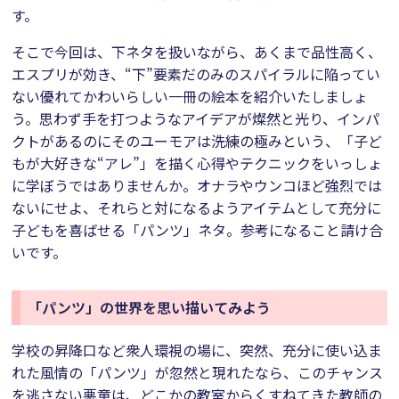
す。
そこで今回は、下ネタを扱いながら、あくまで品性高く、
エスプリが効き、“下”要素だのみのスパイラルに陥ってい
ない優れてかわいらしい一冊の絵本を紹介いたしましょ
う。思わず手を打つようなアイデアが燦然と光り、インパ
クトがあるのにそのユーモアは洗練の極みという、「子ど
もが大好きな“アレ”」を描く心得やテクニックをいっしょ
に学ぼうではありませんか。オナラやウンコほど強烈では
ないにせよ、それらと対になるようアイテムとして充分に
子どもを喜ばせる「パンツ」ネタ。参考になること請け合
いです。
「パンツ」の世界を思い描いてみよう
学校の昇降口など衆人環視の場に、突然、充分に使い込ま
れた風情の「パンツ」が忽然と現れたなら、このチャンス
を逃さない悪童は、どこかの教室からくすねてきた教師の