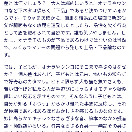
差とは何でしょう？ 大人は端的にいうと、オナラやウン
コなど下ネタは須らく「下品」であると決めつけているか
らです。そりゃまあ確かに、厳粛な結婚式の場面で新郎伯
父が臆面もなく放屁を連発したとしたら、品性を欠く行為
として眉を顰められて当然です。誰も笑いやしません。し
かし、オナラそのものが下品であるわけではないのは当然
で、あくまでマナーの問題から発した上品・下品論なので
す。
では、子どもが、オナラやウンコにそこまで喜ぶのはなぜ
か？ 個人差はあれど、子どもとは元来、怖いもの知らず
で好奇心のカタマリ。ヒトに限らず犬も猫も魚でさえも、
若い個体ほど私たち人が手遊びにじゃらすオモチャや疑似
餌にいい反応を示すものです。そんなふうに子どもとは、
自分が知る「ふつう」からかけ離れた事象に反応し、それ
が極端であればあるほどおかしさを感じるものなのです。
妙に高らかでキテレツなさまざまな音、絵本のなかの擬音
語・擬態語いろいろ。尋常ならざる異臭──無論その臭さ