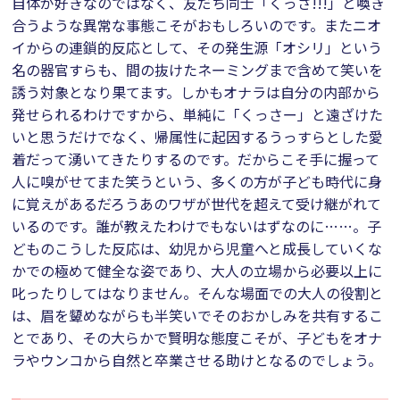
自体が好きなのではなく、友だち同士「くっさ!!!」と喚き
合うような異常な事態こそがおもしろいのです。またニオ
イからの連鎖的反応として、その発生源「オシリ」という
名の器官すらも、間の抜けたネーミングまで含めて笑いを
誘う対象となり果てます。しかもオナラは自分の内部から
発せられるわけですから、単純に「くっさー」と遠ざけた
いと思うだけでなく、帰属性に起因するうっすらとした愛
着だって湧いてきたりするのです。だからこそ手に握って
人に嗅がせてまた笑うという、多くの方が子ども時代に身
に覚えがあるだろうあのワザが世代を超えて受け継がれて
いるのです。誰が教えたわけでもないはずなのに……。子
どものこうした反応は、幼児から児童へと成長していくな
かでの極めて健全な姿であり、大人の立場から必要以上に
叱ったりしてはなりません。そんな場面での大人の役割と
は、眉を顰めながらも半笑いでそのおかしみを共有するこ
とであり、その大らかで賢明な態度こそが、子どもをオナ
ラやウンコから自然と卒業させる助けとなるのでしょう。