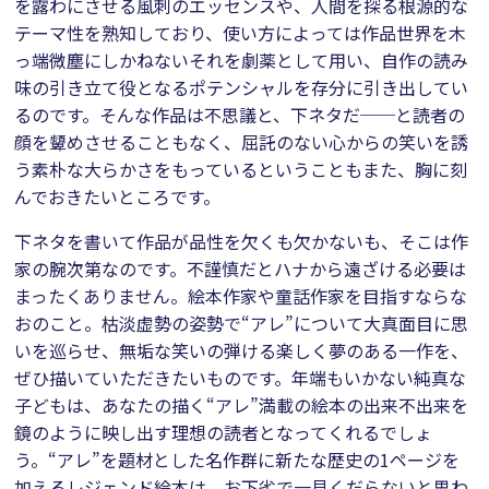
を露わにさせる風刺のエッセンスや、人間を探る根源的な
テーマ性を熟知しており、使い方によっては作品世界を木
っ端微塵にしかねないそれを劇薬として用い、自作の読み
味の引き立て役となるポテンシャルを存分に引き出してい
るのです。そんな作品は不思議と、下ネタだ──と読者の
顔を顰めさせることもなく、屈託のない心からの笑いを誘
う素朴な大らかさをもっているということもまた、胸に刻
んでおきたいところです。
下ネタを書いて作品が品性を欠くも欠かないも、そこは作
家の腕次第なのです。不謹慎だとハナから遠ざける必要は
まったくありません。絵本作家や童話作家を目指すならな
おのこと。枯淡虚勢の姿勢で“アレ”について大真面目に思
いを巡らせ、無垢な笑いの弾ける楽しく夢のある一作を、
ぜひ描いていただきたいものです。年端もいかない純真な
子どもは、あなたの描く“アレ”満載の絵本の出来不出来を
鏡のように映し出す理想の読者となってくれるでしょ
う。“アレ”を題材とした名作群に新たな歴史の1ページを
加えるレジェンド絵本は、お下劣で一見くだらないと思わ