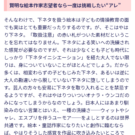
賢明な絵本作家志望者なら一度は挑戦したい“アレ”
そんなわけで、下ネタを扱う絵本は子どもの情操教育の面
でも実はとても重要だったりするのです。が、そこはやは
り下ネタ。「取扱注意」の赤い札がついた素材だというこ
とを忘れてはなりません。下ネタによる笑いへの洗練され
た感覚が必要なのですが、それは少なくとも子ども時代に
しっかり「下ネタイニシエーション」を経た大人でない限
りは、身についていないことがほとんどでしょう。だから
多くは、相変わらずの子どもじみた下ネタ、あるいは逆に
大人の勘違いから脱していない下ネタに堕してしまうので
す。芸人の方々も安易に下ネタを取り入れることを禁忌す
るようですが、それはやはりついついオナラ・ウンコだの
みになってしまうからなのでしょう。日本人にはあまり馴
染みのない言葉とはいえ、一種の洗練さ──ウィットやシ
ャレ、エスプリを伴うユーモア──をよしとするのは世界
共通です。絵本・童話作家になりたいと創作に臨むなら
ば、やはりそうした感覚を作品に吹き込みたいところで