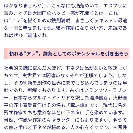
ほかなりませんが）、こんなにも洒落めいて、エスプリに
富み、オチは大団円のハッピー感が花開くとは。これ
は“アレ”を描くための鉄則満載、まさしくテキストに最適
な一冊と申せましょう。絵本作家になりたい方、未読であ
ればぜひご賞味あれ。
頼れる“アレ”。劇薬としてのポテンシャルを引き出そう
社会的良識に富んだ人ほど、下ネタは品がないと敬遠しが
ちです。実世界では間違いなくそれが正解でしょう。しか
し、その判断を創作の世界にまでもち込んでしまうのは早
計であり、誤解でもあります。古くはフランソワ・ラブレ
ー、日本ならマルキ・ド・サドを訳した澁澤龍彦。火野葦
平の芥川賞受賞作はその名も『糞尿譚』です。現代に名を
残す作家たちも意外なほどに下ネタに手を染めています。
当然、作風や作家のキャラクターにもよりますが、名うて
の書き手ほど下ネタが秘める、人の心をくすぐり、人間性