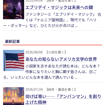
2025/04/04
【絵本・童話を書く】
エブリデイ・マジックは未来への鍵
ファンタジーと「エブリデイ・マジック」 古
くは『ナルニア国物語』、現代でも『ハリ
ー・ポッター』など、ひとたび火が点けば ...
最新記事
2026/08/06
【小説を書く】
あなたの知らないアメリカ文学の世界
小説家を志すあなたが読む本は、どんな本？
作家になりたいと胸に期す皆さんは、日ご
ろ、いったいどんな本を選んで読んでいる ...
2026/07/24
【絵本・童話を書く】
仰げば尊い──「アンパンマン」を創り
上げた精神