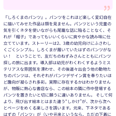
『しろくまのパンツ』。パンツをこれほど楽しく変幻自在
に描いてみせた作品は類を見ません。パンツという児童の
気を引くネタを使いながらも尾籠な話に陥ることなく、そ
れが「帽子」であってもいいくらいに爽やかな読み味に仕
立てています。ストーリーは2、3歳の幼児向けにふさわし
くごくシンプル。しろくまが履いていたはずのパンツがな
い！ ということで、友だちのねずみさんとともにパンツ
探しの旅に出ます。導入部は幼児がわくわくするようミス
テリアスな雰囲気を漂わせ、その後道々出会う他の動物た
ちのパンツは、それぞれがパンツデザイン賞を奉りたいほ
ど趣向が凝らされ多彩。実際に存在するかはわかりません
が、物販に熱心な書店なら、この絵本の隣に作中登場する
パンツを置きたいと切に願うに違いありません。 そして何
より、飛び出す絵本とはまた違う“しかけ”が、次から次へ
とページをめくる楽しさを誘います。元来、下ネタである
はずの「パンツ」が（いや元来というなら、ただの下着に