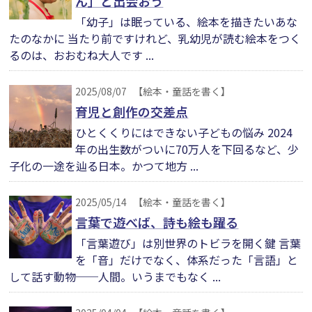
ん」と出会おう
「幼子」は眠っている、絵本を描きたいあな
たのなかに 当たり前ですけれど、乳幼児が読む絵本をつく
るのは、おおむね大人です ...
2025/08/07
【絵本・童話を書く】
育児と創作の交差点
ひとくくりにはできない子どもの悩み 2024
年の出生数がついに70万人を下回るなど、少
子化の一途を辿る日本。かつて地方 ...
2025/05/14
【絵本・童話を書く】
言葉で遊べば、詩も絵も躍る
「言葉遊び」は別世界のトビラを開く鍵 言葉
を「音」だけでなく、体系だった「言語」と
して話す動物──人間。いうまでもなく ...