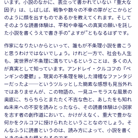
います。小説のなかに、表立って書かれていない「重大な
因子」は、しばしば、戦争や数々の不幸の芽がどこからど
のように顔を出すものであるかを教えてくれます。そして
そのような読書体験は、平和や幸福への真実の願いを託し
た小説を書くうえで書き手の“よすが”ともなるはずです。
作家になりたいからといって、誰もが不条理小説を書こう
と思うわけではないでしょう。けれど一方で、社会も人生
も、実世界が不条理に満ちているということは、多くの人
が真実として知っています。アンドレイ・クルコフの『ペ
ンギンの憂鬱』。現実の不条理を映した滑稽なファンタジ
ーだったよ──というツルッとした簡素な感想も見当外れ
ではありませんが、この物語の、一見ユーモラスな風景の
奥底に、ちらちらとまたたく不吉な色と、あしたをも知れ
ぬ未来への不安を読みとったなら、その読書体験は小説家
を志す者の創作道において、かけがえなく、重大で豊かな
何かをクルコフに授けられたということなのでしょう。そ
んなふうに読書というのは、読み方によって、小説を書く
ときの大きな糧となるのです。