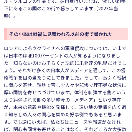
ル・クルコフの作品です。彼自身はいまなお、激しい紛争
下にあるこの国のこの街で暮らしています（2023年当
時）。
その小説は戦禍に見舞われる以前の街で書かれた
ロシアによるウクライナへの軍事侵攻については、いまで
は日本のほぼ100パーセントの人が知るようになりまし
た。知らないのはおそらく言語的に未発達の乳児だけでし
ょう。それだけ多くの日本人がメディアを通して、この侵
略戦争を目の当たりにしてきました。そして、長引く戦禍
に関心を寄せ、現地で苦しむ人々や悲惨で理不尽な状況に
厚い同情を寄せつづけています。体制を糾弾する側という
より糾弾される側の多い昨今の「メディア」という存在
が、本来の意義や機能を発揮して、遠い地の実情を広く遍
く知らしめ人々の関心を集めた好事例でもあると思いま
す。でも逆にいえば、私たちはニュースや報道がなけれ
ば、関心も同情も寄せることはなく、それどころか大多数