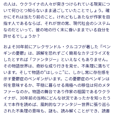
の人は、ウクライナの人々が突きつけられている現実につ
いて何ひとつ知らないまま過ごしていたことでしょう。確
かにそれは当たり前のこと。けれどもしあたなが作家を目
指す人であるならば、それが世の常、現代社会のシステム
なのだといって、彼の地の行く末に昏いままでいる自分を
許せるでしょうか？
およそ30年前にアレクサンドル・クルコフが著した『ペン
ギンの憂鬱』は、誤解を恐れずごく簡易なカテゴライズを
したとすれば「ファンタジー」といえなくもありません。
その物語世界は、奇妙な成り行きを見せ、不条理に満ちて
います。そして物語の“はしっこ”に、しかし常に存在感を
示す憂鬱症のペンギンがいます。この憂鬱症のペンギンは
何を意味するか、平穏に暮らせる南極への移住は何のメタ
ファーなのか。物語の舞台であり作家の祖国であるウクラ
イナが、30年前の当時にどんな状況であったかを知ったう
えで本作を読めば、風刺的なファンタジー世界に張り巡ら
された不条理の意味も、謎も、読み解くことができ、読書