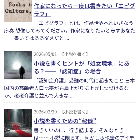
作家になったら一度は書きたい「エピグ
ラフ」
「エピグラフ」とは、作品世界へといざなう
序奏 想像してみてください。作家になりたいと志すあなた
──書いてはああダメだと ...
2026/05/01
【小説を書く】
小説を書くヒントが「処女境地」にあ
る？──「認知症」の場合
「認知症介護」受難の時代に起きたこと 日本
国内の高齢者人口比率が右肩上がりに上昇しつづけるな
か、老老介護と並んで大きな ...
2026/02/20
【小説を書く】
小説を書くための“秘儀”
書きたいのに、行き詰まる。そんなとき
は…… 小説に限らず、何かしら執筆のアイデ