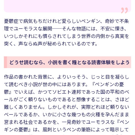
憂鬱症で病気もちだけれど愛らしいペンギン、奇妙で不条
理でユーモラスな展開──そんな物語には、不安に慄き、
いつしかそれにも慣らされてしまう世界の内側から真実を
突く、声ならぬ声が秘められているのです。
どうせ読むなら、小説を書く糧となる読書体験をしよう
作品の書かれた背景に、よりいっそう、じっと目を凝らし
て読むべき小説が世の中にはあります。『ペンギンの憂
鬱』でいえば、かつてソビエト連邦であった国の平和のベ
ールがごく頼りないものであると想像することは、さほど
難しくありません。しかしそれが、実際どれほど頼りない
ベールであるか、いかに小さな幾つもの火種を孕んだまま
営まれる社会であるかを、一見奇妙でユーモラスな『ペン
ギンの憂鬱』は、風刺というペンの筆筋によって暗示して