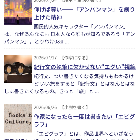
2026/07/24
【絵本・童話を書く】
仰げば尊い──「アンパンマン」を創り
上げた精神
国民的人気キャラクター「アンパンマン」
は、なぜあんなにも 日本人なら誰もが知るであろう「アン
パンマン」。とりわけ0&# ...
2026/07/17
【作家になる】
紀行文の執筆に欠かせない“エグい”視線
紀行文、つい書きたくなる気持ちもわかるけ
ど いい旅をすると「紀行文」とはなんとはな
しに書きたくなるもの。きっと「旅」と ...
2026/06/26
【小説を書く】
作家になったら一度は書きたい「エピグ
ラフ」
「エピグラフ」とは、作品世界へといざなう