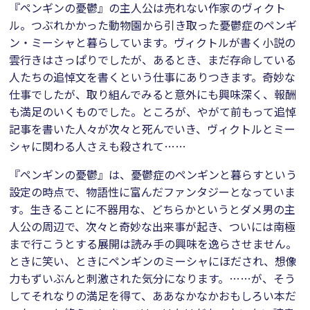
『ペンギンの憂鬱』の主人公は売れない作家のヴィクト
ル。つぶれかかった動物園から引き取った憂鬱症のペンギ
ン・ミーシャと暮らしています。ヴィクトルが書く小説の
雲行きはさっぱりでしたが、あるとき、まだ存命している
人たちの追悼文を書くという仕事にありつきます。奇妙な
仕事でしたが、取り組んでみると意外にも興味深く、報酬
も満足のいくものでした。ところが、やがて前もって追悼
記事を書いた人々が次々と死んでいき、ヴィクトルとミー
シャに関わる人さえも殺されて……
『ペンギンの憂鬱』は、憂鬱症のペンギンと暮らすという
設定の時点で、物語性に富んだファンタジーとなっていま
す。生きることに不器用な、どちらかというとダメ男の主
人公の周辺で、次々と奇妙な出来事が起き、ついには南極
まで行こうとする展開は読み手の興味を逸らさせません。
ときに笑い、ときにペンギンのミーシャにほだされ、想像
力もずいぶんと刺激された気分になります。……が、そう
してそれなりの満足を得て、ああなかなかおもしろい本だ