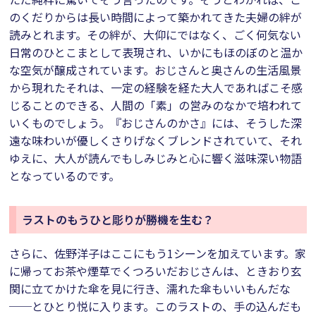
のくだりからは長い時間によって築かれてきた夫婦の絆が
読みとれます。その絆が、大仰にではなく、ごく何気ない
日常のひとこまとして表現され、いかにもほのぼのと温か
な空気が醸成されています。おじさんと奥さんの生活風景
から現れたそれは、一定の経験を経た大人であればこそ感
じることのできる、人間の「素」の営みのなかで培われて
いくものでしょう。『おじさんのかさ』には、そうした深
遠な味わいが優しくさりげなくブレンドされていて、それ
ゆえに、大人が読んでもしみじみと心に響く滋味深い物語
となっているのです。
ラストのもうひと彫りが勝機を生む？
さらに、佐野洋子はここにもう1シーンを加えています。家
に帰ってお茶や煙草でくつろいだおじさんは、ときおり玄
関に立てかけた傘を見に行き、濡れた傘もいいもんだな
──とひとり悦に入ります。このラストの、手の込んだも