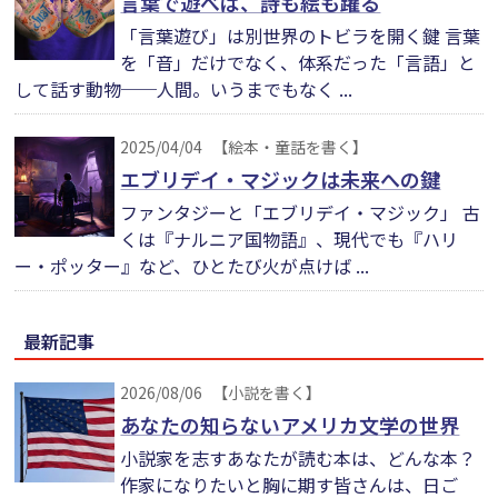
言葉で遊べば、詩も絵も躍る
「言葉遊び」は別世界のトビラを開く鍵 言葉
を「音」だけでなく、体系だった「言語」と
して話す動物──人間。いうまでもなく ...
2025/04/04
【絵本・童話を書く】
エブリデイ・マジックは未来への鍵
ファンタジーと「エブリデイ・マジック」 古
くは『ナルニア国物語』、現代でも『ハリ
ー・ポッター』など、ひとたび火が点けば ...
最新記事
2026/08/06
【小説を書く】
あなたの知らないアメリカ文学の世界
小説家を志すあなたが読む本は、どんな本？
作家になりたいと胸に期す皆さんは、日ご