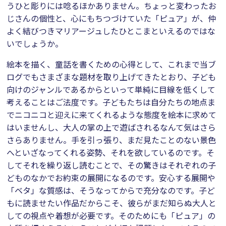
うひと彫りには唸るほかありません。ちょっと変わったお
じさんの個性と、心にもちつづけていた「ピュア」が、仲
よく結びつきマリアージュしたひとこまといえるのではな
いでしょうか。
絵本を描く、童話を書くための心得として、これまで当ブ
ログでもさまざまな題材を取り上げてきたとおり、子ども
向けのジャンルであるからといって単純に目線を低くして
考えることはご法度です。子どもたちは自分たちの地点ま
でニコニコと迎えに来てくれるような態度を絵本に求めて
はいませんし、大人の掌の上で遊ばされるなんて気はさら
さらありません。手を引っ張り、まだ見たことのない景色
へといざなってくれる姿勢、それを欲しているのです。そ
してそれを繰り返し読むことで、その驚きはそれぞれの子
どものなかでお約束の展開になるのです。安心する展開や
「ベタ」な質感は、そうなってからで充分なのです。子ど
もに読ませたい作品だからこそ、彼らがまだ知らぬ大人と
しての視点や着想が必要です。そのためにも「ピュア」の