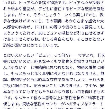
いえば、ピュアな心を宿す物語です。ピュアな心が投影さ
れた絵本や童話が、子どもに潜在するピュアな感動を喚起
します。だって、そうでしょう？ いくら楽しげでも、派
手な仕掛けがあっても、その幕間にあからさまな虚偽や大
人都合の作為が、ドロドロの濁りや淀みとして露見してし
まうようであれば、真にピュアな感動など引き出せるはず
はありませんからね。むしろ鼻白んだり、そこはかとない
恐怖が漂いはじめてしまいます。
とはいえいったい「ピュア」って何???──ですよね。何を
書けばいいのか。純真な子どもや動物を登場させればいい
んじゃない？ と短絡的に思われたなら、物語の着想に関
し、もっともっと深く真剣に考えなければなりません。無
論、動物や子どもは純真な存在であるでしょう。それらを
主役に据えても、何ら悪いことはありません。ですが、安
易な手立てにも子どもたちはかなり厳しい目を向けるもの
です。なんたって彼らは思考以上に感性を頼りに物事を評
価します。鋭敏な感性のセンサーがネガティブなアラート