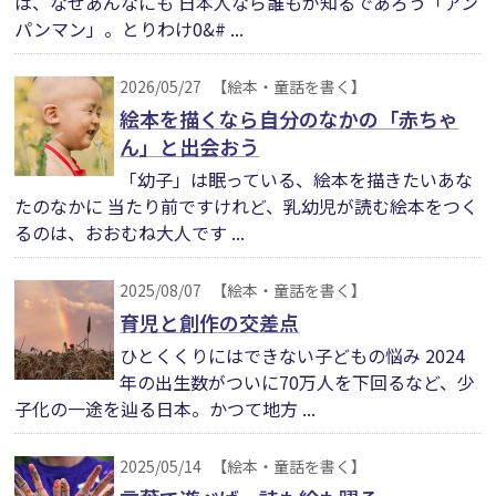
は、なぜあんなにも 日本人なら誰もが知るであろう「アン
パンマン」。とりわけ0&# ...
2026/05/27
【絵本・童話を書く】
絵本を描くなら自分のなかの「赤ちゃ
ん」と出会おう
「幼子」は眠っている、絵本を描きたいあな
たのなかに 当たり前ですけれど、乳幼児が読む絵本をつく
るのは、おおむね大人です ...
2025/08/07
【絵本・童話を書く】
育児と創作の交差点
ひとくくりにはできない子どもの悩み 2024
年の出生数がついに70万人を下回るなど、少
子化の一途を辿る日本。かつて地方 ...
2025/05/14
【絵本・童話を書く】