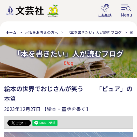
ホーム
出版をお考えの方へ
「本を書きたい」人が読むブログ
絵
「本を書きたい」人が読むブログ
Blog
絵本の世界でおじさんが笑う──「ピュア」の
本質
2023年12月27日
【絵本・童話を書く】