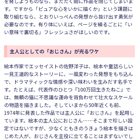
を発しようものなら、またたく間に作品を閉じてしまいま
す。ですから「ピュアな心をいかに描くか」という課題に
取り組むなら、とおりいっぺんの発想から抜け出す勇気が
必要なのです。有り体にいえば、ページを繰るごとに「い
い意味で裏切る」フレッシュさがほしいのです。
主人公としての「おじさん」が光るワケ
絵本作家でエッセイストの佐野洋子は、絵本や童話らしい
一見王道的なストーリーに、一風変わった発想をもち込ん
で、ドラマティックな情感や深い味わいを生みだす名手で
す。たとえば、代表作のひとつ『100万回生きたねこ』で
は、無頼の猫に不思議な運命を背負わせて壮大なスケール
の物語を描きました。そしていまから50年近くも前、
1974年に発表した作品では主人公に「おじさん」を起用し
ています。絵本の主人公におじさん……そこまで珍しい設
定ではないですが、少なくともきのうきょう絵本を描きは
じめた人が、おじさんを主役に立てることはまずないでし