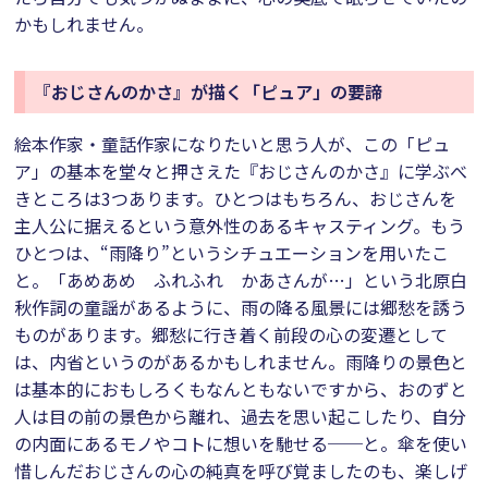
かもしれません。
『おじさんのかさ』が描く「ピュア」の要諦
絵本作家・童話作家になりたいと思う人が、この「ピュ
ア」の基本を堂々と押さえた『おじさんのかさ』に学ぶべ
きところは3つあります。ひとつはもちろん、おじさんを
主人公に据えるという意外性のあるキャスティング。もう
ひとつは、“雨降り”というシチュエーションを用いたこ
と。「あめあめ ふれふれ かあさんが…」という北原白
秋作詞の童謡があるように、雨の降る風景には郷愁を誘う
ものがあります。郷愁に行き着く前段の心の変遷として
は、内省というのがあるかもしれません。雨降りの景色と
は基本的におもしろくもなんともないですから、おのずと
人は目の前の景色から離れ、過去を思い起こしたり、自分
の内面にあるモノやコトに想いを馳せる──と。傘を使い
惜しんだおじさんの心の純真を呼び覚ましたのも、楽しげ