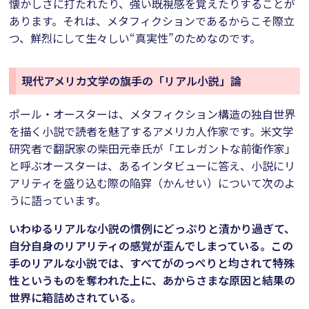
懐かしさに打たれたり、強い既視感を覚えたりすることが
あります。それは、メタフィクションであるからこそ際立
つ、鮮烈にして生々しい“真実性”のためなのです。
現代アメリカ文学の旗手の「リアル小説」論
ポール・オースターは、メタフィクション構造の独自世界
を描く小説で読者を魅了するアメリカ人作家です。米文学
研究者で翻訳家の柴田元幸氏が「エレガントな前衛作家」
と呼ぶオースターは、あるインタビューに答え、小説にリ
アリティを盛り込む際の陥穽（かんせい）について次のよ
うに語っています。
いわゆるリアルな小説の慣例にどっぷりと漬かり過ぎて、
自分自身のリアリティの感覚が歪んでしまっている。この
手のリアルな小説では、すべてがのっぺりと均されて特殊
性というものを奪われた上に、あからさまな原因と結果の
世界に箱詰めされている。