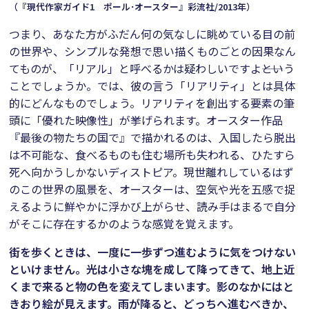
（『現代作家ガイド1 ポール･オースター』彩流社/2013年）
つまり、あなた方がふだん何の気なしに眺めている目の前
の世界や、シンプルな発想で思い描くものごとの因果なん
てものが、「リアル」と呼べるかは疑わしいですよ――という
ことでしょうか。では、彼の言う「リアリティ」とは具体
的にどんなものでしょう。リアリティを創出する要素の筆
頭に「優れた映像性」が挙げられます。オースター作品
『最後の物たちの国で』で描かれるのは、入国したら脱出
は不可能な、食べるものも住む場所も失われる、ひたすら
死へ向かうしかないディストピア。現世離れしているはず
のこの世界の風景を、オースターは、空気や光を五感で捉
えるように鮮やかに浮かび上がらせ、読み手はまるで自分
がそこに存在するかのような感覚を覚えます。
街を歩くときは、一度に一歩ずつ進むように気をつけない
といけません。光は小さな塊を成して降ってきて、地上近
くまで来ると物の色を変えてしまいます。影のなかにはと
きおり絵が見えます。雨が降ると、どっちへ進むべきか、