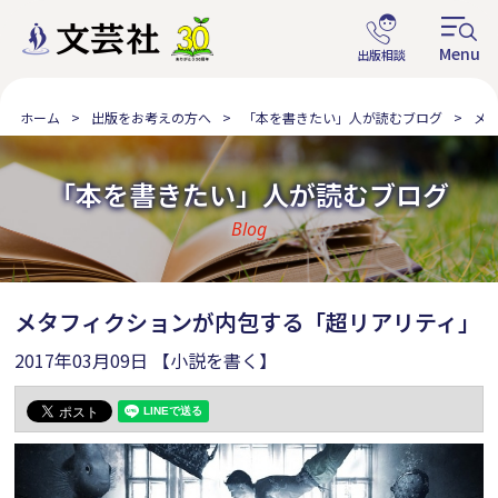
ホーム
出版をお考えの方へ
「本を書きたい」人が読むブログ
メ
「本を書きたい」人が読むブログ
Blog
メタフィクションが内包する「超リアリティ」
2017年03月09日
【小説を書く】