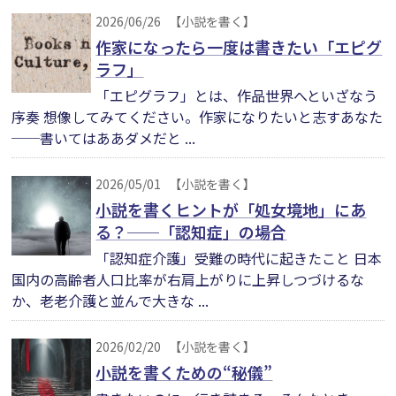
2026/06/26
【小説を書く】
作家になったら一度は書きたい「エピグ
ラフ」
「エピグラフ」とは、作品世界へといざなう
序奏 想像してみてください。作家になりたいと志すあなた
──書いてはああダメだと ...
2026/05/01
【小説を書く】
小説を書くヒントが「処女境地」にあ
る？──「認知症」の場合
「認知症介護」受難の時代に起きたこと 日本
国内の高齢者人口比率が右肩上がりに上昇しつづけるな
か、老老介護と並んで大きな ...
2026/02/20
【小説を書く】
小説を書くための“秘儀”