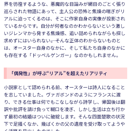
界を彷徨するような、悪魔的な目論みが網目のごとく張り
巡らされた物語にあって、主人公の恐怖と焦燥の喘ぎがリ
アルに迫ってくるのは、そこに作家自身の実像が投影され
ているからです。自分が何者なのかわからないという激し
いジレンマから発する焦燥感、追い詰められながらも探し
求めずにはいられない――。そんな正体のわからないものと
は、オースター自身のなかに、そして私たち自身のなかに
も存在する「ドッペルゲンガー」なのかもしれません。
「偶発性」が呼ぶ“リアル”を超えたリアリティ
小説家として認められる前、オースターは詩人になること
を志していました。ヴァガボンドのようにフランスに渡
り、できる仕事は何でもこなしながら詩学し、帰国後は翻
訳や批評を請け負って糊口を凌ぎ、しかし生活は立ち行か
ず最初の結婚はついに破綻します。そんな四面楚歌の状況
下で足掻くなか、幾ばくかの父の遺産を受け取ってようや