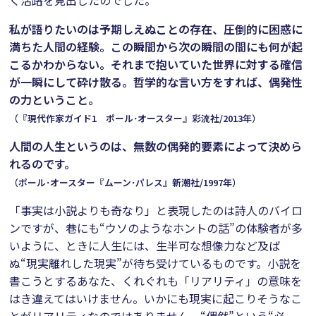
く活路を見出したのでした。
私が語りたいのは予期しえぬことの存在、圧倒的に困惑に
満ちた人間の経験。この瞬間から次の瞬間の間にも何が起
こるかわからない。それまで抱いていた世界に対する確信
が一瞬にして砕け散る。哲学的な言い方をすれば、偶発性
の力ということ。
（『現代作家ガイド1 ポール･オースター』彩流社/2013年）
人間の人生というのは、無数の偶発的要素によって決めら
れるのです。
（ポール･オースター『ムーン･パレス』新潮社/1997年）
「事実は小説よりも奇なり」と表現したのは詩人のバイロ
ンですが、巷にも“ウソのようなホントの話”の体験者が多
いように、ときに人生には、生半可な想像力など及ば
ぬ“現実離れした現実”が待ち受けているものです。小説を
書こうとするあなた、くれぐれも「リアリティ」の意味を
はき違えてはいけません。いかにも現実に起こりそうなこ