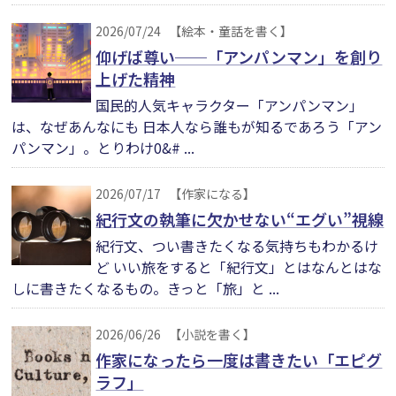
2026/07/24
【絵本・童話を書く】
仰げば尊い──「アンパンマン」を創り
上げた精神
国民的人気キャラクター「アンパンマン」
は、なぜあんなにも 日本人なら誰もが知るであろう「アン
パンマン」。とりわけ0&# ...
2026/07/17
【作家になる】
紀行文の執筆に欠かせない“エグい”視線
紀行文、つい書きたくなる気持ちもわかるけ
ど いい旅をすると「紀行文」とはなんとはな
しに書きたくなるもの。きっと「旅」と ...
2026/06/26
【小説を書く】
作家になったら一度は書きたい「エピグ
ラフ」