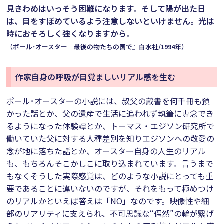
見きわめはいっそう困難になります。そして陽が出た日
は、目をすぼめているよう注意しないといけません。光は
時におそろしく強くなりますから。
（ポール･オースター『最後の物たちの国で』白水社/1994年）
作家自身の呼吸が目覚ましいリアル感を生む
ポール･オースターの小説には、叔父の蔵書を何千冊も預
かった話とか、父の遺産で生活に追われず執筆に専念でき
るようになった体験譚とか、トーマス・エジソン研究所で
働いていた父に対する人種差別を知りエジソンへの敬愛の
念が地に落ちた話とか、オースター自身の人生のリアル
も、もちろんそこかしこに取り込まれています。言うまで
もなくそうした実際感覚は、どのような小説にとっても重
要であることに違いないのですが、それをもって極めつけ
のリアルかといえば答えは「NO」なのです。映像性や細
部のリアリティに支えられ、不可思議な“偶然”の輪が繋げ