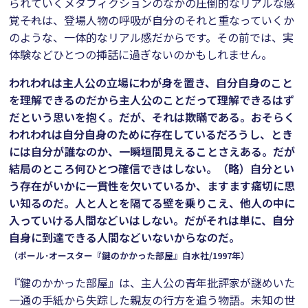
られていくメタフィクションのなかの圧倒的なリアルな感
覚――それは、登場人物の呼吸が自分のそれと重なっていくか
のような、一体的なリアル感だからです。その前では、実
体験などひとつの挿話に過ぎないのかもしれません。
われわれは主人公の立場にわが身を置き、自分自身のこと
を理解できるのだから主人公のことだって理解できるはず
だという思いを抱く。だが、それは欺瞞である。おそらく
われわれは自分自身のために存在しているだろうし、とき
には自分が誰なのか、一瞬垣間見えることさえある。だが
結局のところ何ひとつ確信できはしない。（略）自分とい
う存在がいかに一貫性を欠いているか、ますます痛切に思
い知るのだ。人と人とを隔てる壁を乗りこえ、他人の中に
入っていける人間などいはしない。だがそれは単に、自分
自身に到達できる人間などいないからなのだ。
（ポール･オースター『鍵のかかった部屋』白水社/1997年）
『鍵のかかった部屋』は、主人公の青年批評家が謎めいた
一通の手紙から失踪した親友の行方を追う物語。未知の世