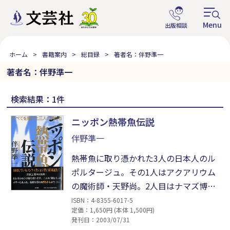
ホーム
書籍案内
総目録
著者名：伴野準一
著者名：伴野準一
検索結果：1件
ニッポン熱帯魚伝説
伴野準一
熱帯魚に取り憑かれた3人の日本人のル
ポルタージュ。その1人はアクアリウム
の魔術師・天野尚。2人目はナマズ博
士・松坂實。そして3人目は天皇に進講
ISBN：4-8355-6017-5
定価：1,650円 (本体 1,500円)
したブリーダー・東博司。人生の本質に
発刊日：2003/07/31
鋭く迫る傑作ノンフィクション!!