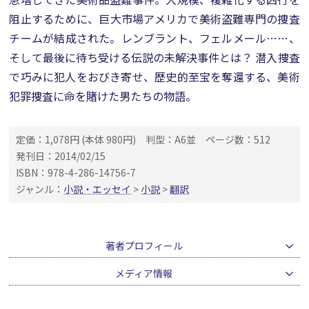
阻止するために、巨大市場アメリカで美術盗難専門の捜査
チームが結成された。レンブラント、フェルメール……、
そして最後に待ち受ける伝説の未解決事件とは？ 潜入捜査
で巧みに犯人をおびき寄せ、歴史的至宝を奪還する、美術
犯罪捜査に命を賭けた男たちの物語。
定価：1,078円 (本体 980円)
判型：A6並
ページ数：512
発刊日：2014/02/15
ISBN：978-4-286-14756-7
ジャンル：
小説・エッセイ
>
小説
>
翻訳
著者プロフィール
メディア情報