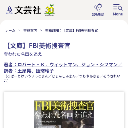
ホーム
書籍案内
書籍詳細：【文庫】FBI美術捜査官
【文庫】FBI美術捜査官
奪われた名画を追え
著者：ロバート・Ｋ．ウィットマン、ジョン・シフマン／
訳者：土屋晃、匝瑳玲子
（ろばーとけいうぃっとまん／じょんしふまん／つちやあきら／そうされい
こ）