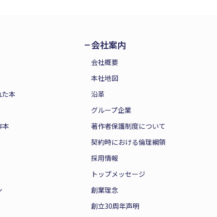
会社案内
会社概要
本社地図
れた本
沿革
グループ企業
作本
著作者保護制度について
契約時における倫理綱領
採用情報
トップメッセージ
ン
創業理念
創立30周年声明