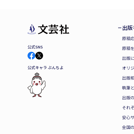
出版
原稿
公式SNS
原稿を
出版
公式キャラ ぶんちよ
オリ
出版
執筆
出版
それ
安心
全国