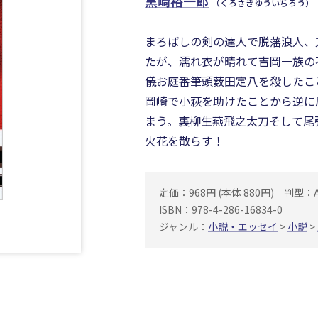
黒崎裕一郎
（くろさきゆういちろう）
まろばしの剣の達人で脱藩浪人、
たが、濡れ衣が晴れて吉岡一族の
儀お庭番筆頭薮田定八を殺したこ
岡崎で小萩を助けたことから逆に
まう。裏柳生燕飛之太刀そして尾
火花を散らす！
定価：968円 (本体 880円)
判型：
ISBN：978-4-286-16834-0
ジャンル：
小説・エッセイ
>
小説
>