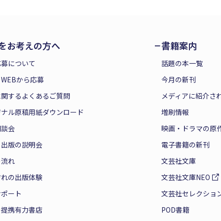
をお考えの方へ
書籍案内
応募について
話題の本一覧
WEBから応募
今月の新刊
に関するよくあるご質問
メディアに紹介さ
ジナル原稿用紙ダウンロード
増刷情報
相談会
映画・ドラマの原
と出版の説明会
電子書籍の新刊
の流れ
文芸社文庫
ぞれの出版体験
文芸社文庫NEO
サポート
文芸社セレクショ
の提携有力書店
POD書籍