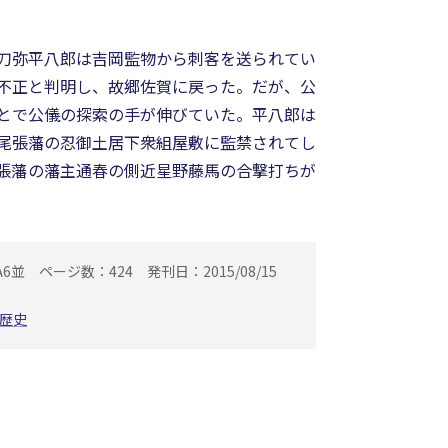
刀弥平八郎は吉岡監物から刺客を送られてい
不正と判明し、故郷佐賀に戻った。だが、公
とで公儀の探索の手が伸びていた。平八郎は
尾張藩の忍御土居下衆組屋敷に監禁されてし
張藩の藩主通春の側近星野藤馬の合撃打ちが
A6並
ページ数：424
発刊日：2015/08/15
歴史