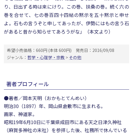
り、日出ずる時は来にけり。この巻、扶桑の巻。続く六の
巻を合せて、七の巻百四十四帖の黙示を五十黙示と申せ
よ。石もの言うぞと申してあったが、伊勢にはもの言う石
があると昔から知らせてあろうがな」（本文より）
希望小売価格：660円 (本体 600円)
発売日：2016/09/08
ジャンル：
哲学・心理学・宗教
>
その他
著者プロフィール
●著者／岡本天明（おかもとてんめい）
明治30（1897）年、岡山県倉敷市に生まれる。
画家、神道家。
昭和19年6月10日に千葉県成田市にある天之日津久神社
（麻賀多神社の末社）を参拝した後、社務所で休んでいる