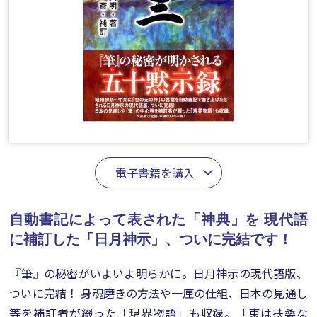
電子書籍を購入
自動書記によって表された「神典」を
現代語
に補訂した「日月神示」、ついに完結です！
『筆』の秘密がいよいよ明らかに。日月神示の現代語版、
ついに完結！ 身魂磨きの方法や一厘の仕組、日本の見通し
等を補訂者が綴った「現界物語」も収録。「東は扶桑な