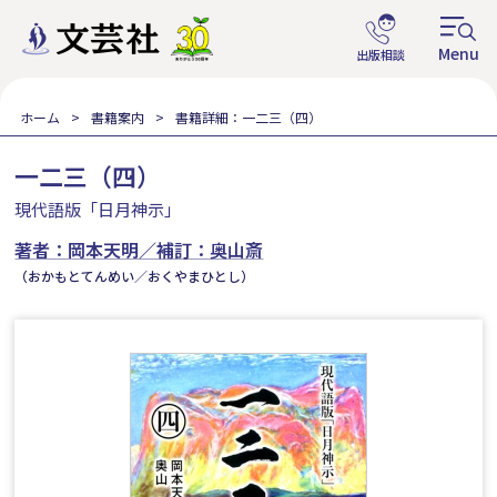
ホーム
書籍案内
書籍詳細：一二三（四）
一二三（四）
現代語版「日月神示」
著者：岡本天明／補訂：奥山斎
（おかもとてんめい／おくやまひとし）