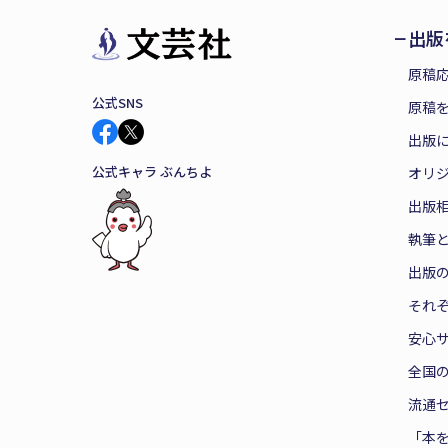
出版
原稿
公式SNS
原稿を
出版
公式キャラ ぶんちよ
オリ
出版
執筆
出版
それ
安心
全国
流通
「本