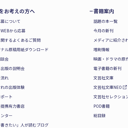
をお考えの方へ
書籍案内
応募について
話題の本一覧
WEBから応募
今月の新刊
に関するよくあるご質問
メディアに紹介さ
ジナル原稿用紙ダウンロード
増刷情報
相談会
映画・ドラマの原
と出版の説明会
電子書籍の新刊
の流れ
文芸社文庫
ぞれの出版体験
文芸社文庫NEO
サポート
文芸社セレクショ
の提携有力書店
POD書籍
センター
総目録
を書きたい」人が読むブログ