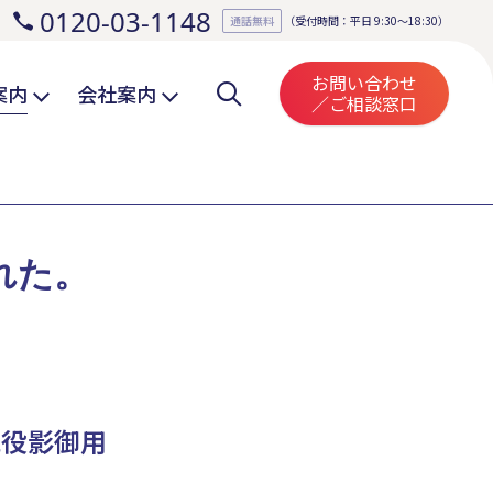
0120-03-1148
。
通話無料
（受付時間：平日 9:30～18:30）
お問い合わせ
案内
会社案内
／ご相談窓口
れた。
見役影御用