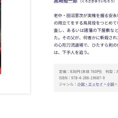
黒崎裕一郎
（くろさきゆういちろう）
老中・田沼意次が実権を握る安永
の用立てをする鳥見役をつとめて
査し、あるいは諸藩の下屋敷な
た。その父が、何者かに斬殺され
の心形刀流道場で、ひたすら剣の
は、下手人を追う。
定価：836円 (本体 760円)
判型：
ISBN：978-4-286-19687-9
ジャンル：
小説・エッセイ
>
小説
>