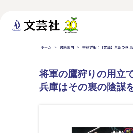
ホーム
書籍案内
書籍詳細：【文庫】禁断の華 
将軍の鷹狩りの用立
兵庫はその裏の陰謀