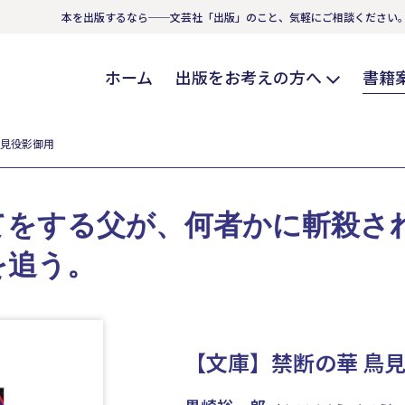
本を出版するなら──文芸社「出版」のこと、気軽にご相談ください
ホーム
出版をお考えの方へ
書籍
鳥見役影御用
てをする父が、何者かに斬殺さ
を追う。
【文庫】禁断の華 鳥