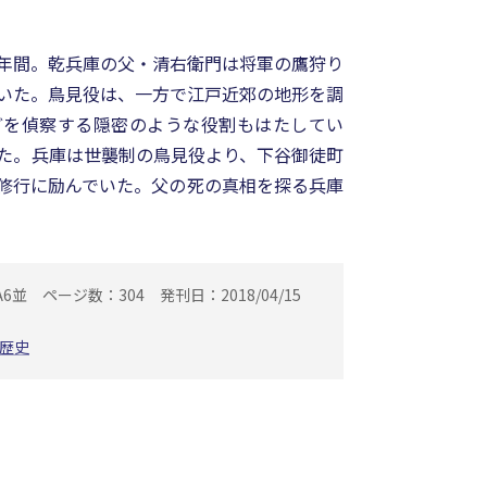
年間。乾兵庫の父・清右衛門は将軍の鷹狩り
いた。鳥見役は、一方で江戸近郊の地形を調
どを偵察する隠密のような役割もはたしてい
た。兵庫は世襲制の鳥見役より、下谷御徒町
修行に励んでいた。父の死の真相を探る兵庫
A6並
ページ数：304
発刊日：2018/04/15
歴史