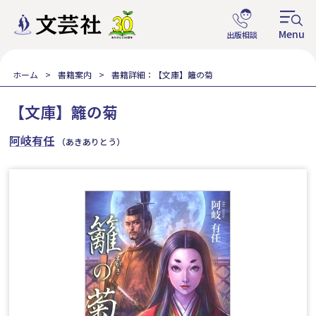
ホーム
書籍案内
書籍詳細：【文庫】籬の菊
【文庫】籬の菊
阿岐有任
（あきありとう）