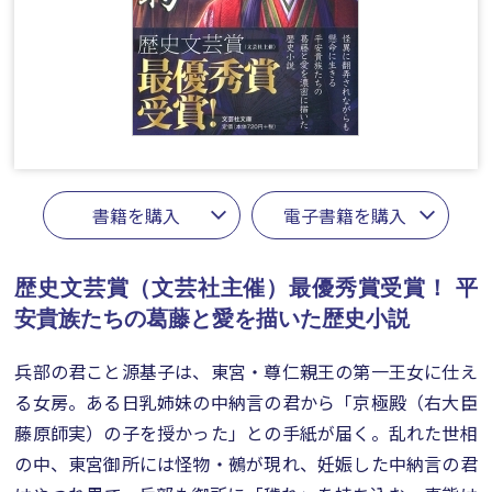
書籍を購入
電子書籍を購入
歴史文芸賞（文芸社主催）最優秀賞受賞！
平
安貴族たちの葛藤と愛を描いた歴史小説
兵部の君こと源基子は、東宮・尊仁親王の第一王女に仕え
る女房。ある日乳姉妹の中納言の君から「京極殿（右大臣
藤原師実）の子を授かった」との手紙が届く。乱れた世相
の中、東宮御所には怪物・鵺が現れ、妊娠した中納言の君