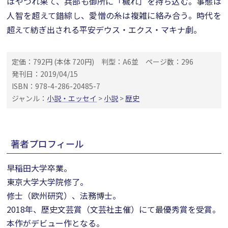
はやつれ果て、兵部も御所に「穢れ」を持ち込む。事態は
人智を超えて錯綜し、愛憎の糸は複雑に絡み合う。時代を
超えて紡ぎ出される平安デウス・エクス・マキナ劇。
定価：792円 (本体 720円)
判型：A6並
ページ数：296
発刊日：2019/04/15
ISBN：978-4-286-20485-7
ジャンル：
小説・エッセイ
>
小説
>
歴史
著者プロフィール
早稲田大学卒業。
東京大学大学院修了。
修士（欧州研究）、法務博士。
2018年、歴史文芸賞（文芸社主催）にて最優秀賞を受賞。
本作がデビュー作となる。