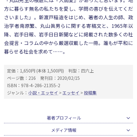
「丸山先生の根底には『人間愛』があったと思います。地
方に暮らす無名の私たちを愛し、学問の喜びを伝えてくだ
さいました」。新渡戸稲造をはじめ、著者の人生の師、政
治学者南原繁、丸山眞男らに関する寄稿文と、1965年以
降、岩手日報、岩手日日新聞などに掲載された数多くの社
会提言・コラムの中から厳選収載した一冊。誰もが平和に
暮らせる社会を求めて……。
定価：1,650円 (本体 1,500円)
判型：四六上
ページ数：216
発刊日：2020/02/15
ISBN：978-4-286-21355-2
ジャンル：
小説・エッセイ
>
エッセイ
>
投稿集
著者プロフィール
メディア情報