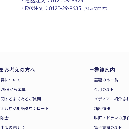
・電話注文：
0120-29-9625
・FAX注文：
0120-29-9635
（24時間受付）
をお考えの方へ
書籍案内
応募について
話題の本一覧
WEBから応募
今月の新刊
に関するよくあるご質問
メディアに紹介さ
ジナル原稿用紙ダウンロード
増刷情報
相談会
映画・ドラマの原
と出版の説明会
電子書籍の新刊