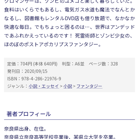
クロマンサーは、ゾンビのユメコと楽しく暮らしていた。
食料はいくらでもあるし、電気ガス水道も魔法でなんとか
なるし、図書館もレンタルDVD店も借り放題で、なかなか
快適な毎日。でもちょっと困るのは…、世界はアンデッド
であふれかえっているのです！ 死霊術師とゾンビ少女の、
ほのぼのポストアポカリプスファンタジー。
定価：704円 (本体 640円)
判型：A6並
ページ数：328
発刊日：2020/09/15
ISBN：978-4-286-21976-9
ジャンル：
小説・エッセイ
>
小説
>
ファンタジー
著者プロフィール
奈良県出身、在住。
奈良県立奈良高等学校卒業後、某県立大学を卒業。