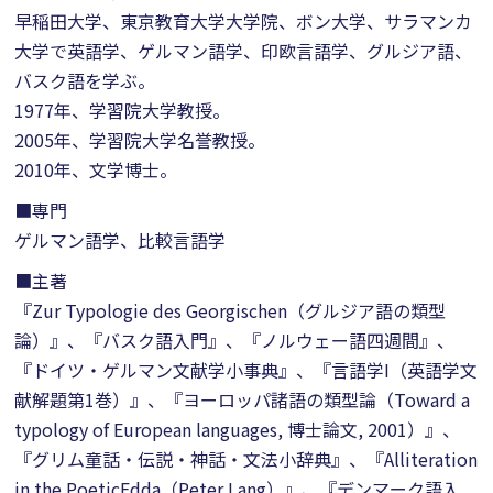
早稲田大学、東京教育大学大学院、ボン大学、サラマンカ
大学で英語学、ゲルマン語学、印欧言語学、グルジア語、
バスク語を学ぶ。
1977年、学習院大学教授。
2005年、学習院大学名誉教授。
2010年、文学博士。
■専門
ゲルマン語学、比較言語学
■主著
『Zur Typologie des Georgischen（グルジア語の類型
論）』、『バスク語入門』、『ノルウェー語四週間』、
『ドイツ・ゲルマン文献学小事典』、『言語学I（英語学文
献解題第1巻）』、『ヨーロッパ諸語の類型論（Toward a
typology of European languages, 博士論文, 2001）』、
『グリム童話・伝説・神話・文法小辞典』、『Alliteration
in the PoeticEdda（Peter Lang）』、『デンマーク語入