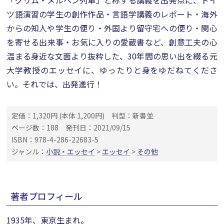
「グリム・メルヘン列車」と称する講義を出発点に、ドイ
ツ語演習の学生の創作作品・言語学講義のレポート・海外
からの知人や学生の便り・外国より留守宅への便り・関心
を寄せる出来事・お気に入りの愛蔵書など、創意工夫の心
温まる身近な文面より抜粋した、30年間の思い出を綴る元
大学教授のエッセイに、ゆったりと身をゆだねてくださ
い。それでは、出発進行！
定価：1,320円 (本体 1,200円)
判型：新書並
ページ数：188
発刊日：2021/09/15
ISBN：978-4-286-22683-5
ジャンル：
小説・エッセイ
>
エッセイ
>
その他
著者プロフィール
1935年、東京生まれ。