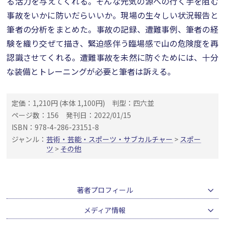
る活力を与えてくれる。そんな元気の源への行く手を阻む
事故をいかに防いだらいいか。現場の生々しい状況報告と
筆者の分析をまとめた。事故の記録、遭難事例、筆者の経
験を織り交ぜて描き、緊迫感伴う臨場感で山の危険度を再
認識させてくれる。遭難事故を未然に防ぐためには、十分
な装備とトレーニングが必要と筆者は訴える。
定価：1,210円 (本体 1,100円)
判型：四六並
ページ数：156
発刊日：2022/01/15
ISBN：978-4-286-23151-8
ジャンル：
芸術・芸能・スポーツ・サブカルチャー
>
スポー
ツ
>
その他
著者プロフィール
メディア情報