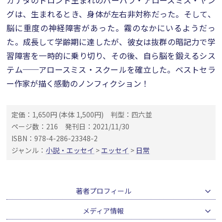
カナダのトロント生まれのバーバラ・アロースミス・ヤン
グは、生まれるとき、身体が左右非対称だった。そして、
脳に重度の神経障害があった。霧のなかにいるようだっ
た。成長して学齢期に達したが、彼女は抜群の暗記力で学
習障害を一時的に乗り切り、その後、自ら脳を鍛えるシス
テム──アロースミス・スクールを確立した。ベストセラ
ー作家が描く感動のノンフィクション！
定価：1,650円 (本体 1,500円)
判型：四六並
ページ数：216
発刊日：2021/11/30
ISBN：978-4-286-23348-2
ジャンル：
小説・エッセイ
>
エッセイ
>
日常
著者プロフィール
メディア情報