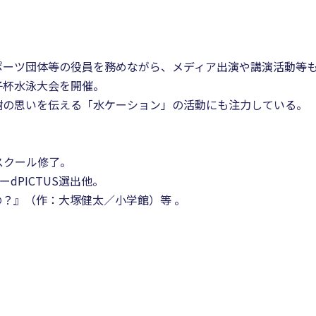
ポーツ団体等の役員を務めながら、メディア出演や講演活動等
子杯水泳大会を開催。
謝の思いを伝える「水ケーション」の活動にも注力している。
スクール修了。
ーdPICTUS選出他。
？』（作：大塚健太／小学館）等 。