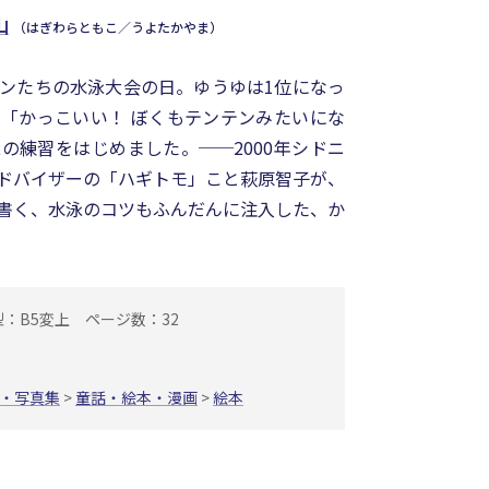
山
（はぎわらともこ／うよたかやま）
ンたちの水泳大会の日。ゆうゆは1位になっ
「かっこいい！ ぼくもテンテンみたいにな
の練習をはじめました。──2000年シドニ
ドバイザーの「ハギトモ」こと萩原智子が、
書く、水泳のコツもふんだんに注入した、か
型：B5変上
ページ数：32
・写真集
>
童話・絵本・漫画
>
絵本