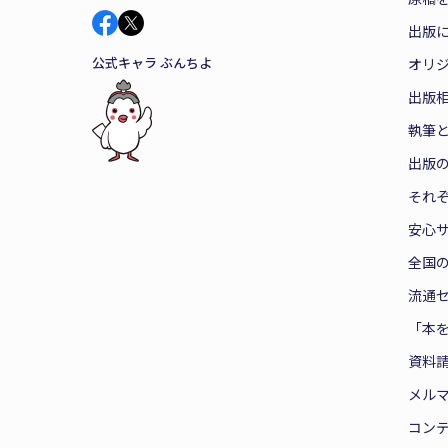
出版
公式キャラ ぶんちよ
オリ
出版
執筆
出版
それ
安心
全国
流通
「本
資料
メル
コン