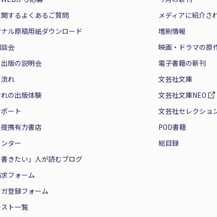
に関するよくあるご質問
メディアに紹介さ
ジナル原稿用紙ダウンロード
増刷情報
相談会
映画・ドラマの原
と出版の説明会
電子書籍の新刊
の流れ
文芸社文庫
ぞれの出版体験
文芸社文庫NEO
サポート
文芸社セレクショ
の提携有力書店
POD書籍
センター
総目録
を書きたい」人が読むブログ
請求フォーム
マガ登録フォーム
テスト一覧