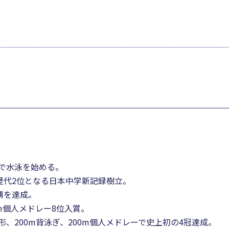
で水泳を始める。
本歴代2位となる日本中学新記録樹立。
覇を達成。
0m個人メドレー8位入賞。
由形、200m背泳ぎ、200m個人メドレーで史上初の4冠達成。