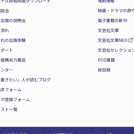
ジナル原稿用紙ダウンロード
増刷情報
相談会
映画・ドラマの原
と出版の説明会
電子書籍の新刊
の流れ
文芸社文庫
ぞれの出版体験
文芸社文庫NEO
サポート
文芸社セレクショ
の提携有力書店
POD書籍
センター
総目録
を書きたい」人が読むブログ
請求フォーム
マガ登録フォーム
テスト一覧