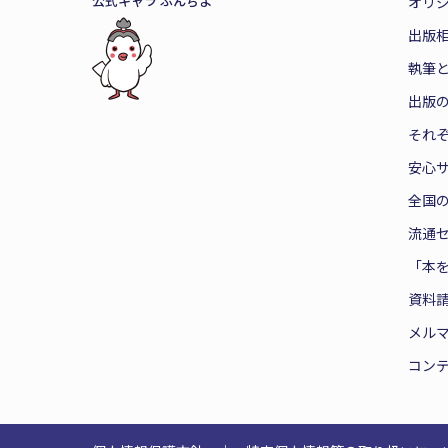
公式キャラ ぶんちよ
オリ
出版
執筆
出版
それ
安心
全国
流通
「本
資料
メル
コン