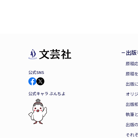
出版
原稿
公式SNS
原稿を
出版
公式キャラ ぶんちよ
オリ
出版
執筆
出版
それ