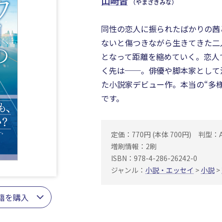
山﨑皆
（やまざきみな）
同性の恋人に振られたばかりの茜
ないと傷つきながら生きてきた二
となって距離を縮めていく。恋人
く先は──。俳優や脚本家として活
た小説家デビュー作。本当の“多様
です。
定価：770円 (本体 700円)
判型：
増刷情報：2刷
ISBN：978-4-286-26242-0
ジャンル：
小説・エッセイ
>
小説
>
籍を購入