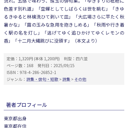
流れ。五感で味わう、珠玉の俳句集。「ゆきずりの枇杷に
色差す別れ道」「空蟬としてしばらくは世を眺む」「きゆ
るきゆると林檎洗ひて剥いて皿」「大広場さらに平たく秋
暑かな」「露の玉みな急用を抱きしめる」「秋雨や行き着
く駅の名を灯し」「逃げてゆく追ひかけてゆくレモンの
香」「十二月大縄跳びに没頭す」（本文より）
定価：1,320円 (本体 1,200円)
判型：四六並
ページ数：168
発刊日：2025/09/15
ISBN：978-4-286-26852-1
ジャンル：
詩集・俳句・短歌
>
詩集
>
その他
著者プロフィール
東京都出身
東京都在住