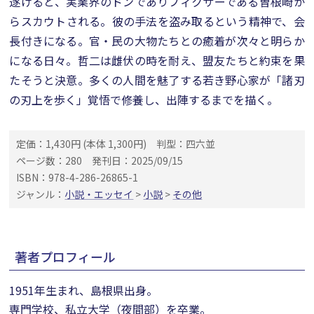
遂げると、実業界のドンでありフィクサーである曽根崎か
らスカウトされる。彼の手法を盗み取るという精神で、会
長付きになる。官・民の大物たちとの癒着が次々と明らか
になる日々。哲二は雌伏の時を耐え、盟友たちと約束を果
たそうと決意。多くの人間を魅了する若き野心家が「諸刃
の刃上を歩く」覚悟で修養し、出陣するまでを描く。
定価：1,430円 (本体 1,300円)
判型：四六並
ページ数：280
発刊日：2025/09/15
ISBN：978-4-286-26865-1
ジャンル：
小説・エッセイ
>
小説
>
その他
著者プロフィール
1951年生まれ、島根県出身。
専門学校、私立大学（夜間部）を卒業。