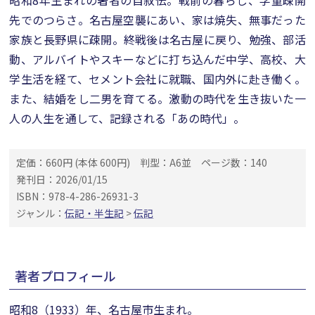
昭和8年生まれの著者の自叙伝。戦前の暮らし、学童疎開
先でのつらさ。名古屋空襲にあい、家は焼失、無事だった
家族と長野県に疎開。終戦後は名古屋に戻り、勉強、部活
動、アルバイトやスキーなどに打ち込んだ中学、高校、大
学生活を経て、セメント会社に就職、国内外に赴き働く。
また、結婚をし二男を育てる。激動の時代を生き抜いた一
人の人生を通して、記録される「あの時代」。
定価：660円 (本体 600円)
判型：A6並
ページ数：140
発刊日：2026/01/15
ISBN：978-4-286-26931-3
ジャンル：
伝記・半生記
>
伝記
著者プロフィール
昭和8（1933）年、名古屋市生まれ。