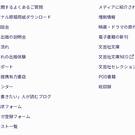
に関するよくあるご質問
メディアに紹介さ
ジナル原稿用紙ダウンロード
増刷情報
相談会
映画・ドラマの原
と出版の説明会
電子書籍の新刊
の流れ
文芸社文庫
ぞれの出版体験
文芸社文庫NEO
サポート
文芸社セレクショ
の提携有力書店
POD書籍
センター
総目録
を書きたい」人が読むブログ
請求フォーム
マガ登録フォーム
テスト一覧