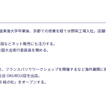
。北海道東海大学卒業後、京都での修業を経て水野染工場入社。店
ジ開設などネット販売にも注力する。
1回全国大会実行委員長を務める。
。
ルス、フランスパリでワークショップを開催するなど海外展開に
 OKUROJI店を出店。
染 結の杜」をオープンする。