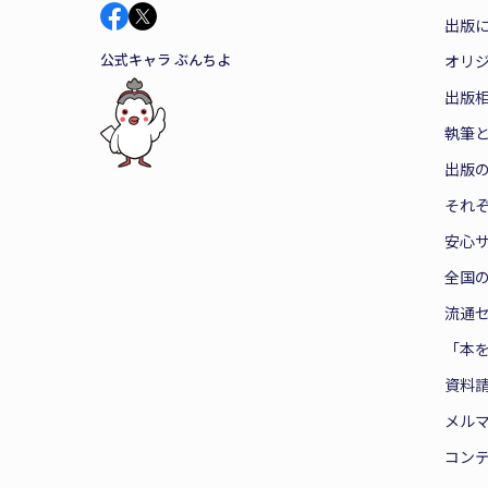
出版
公式キャラ ぶんちよ
オリ
出版
執筆
出版
それ
安心
全国
流通
「本
資料
メル
コン