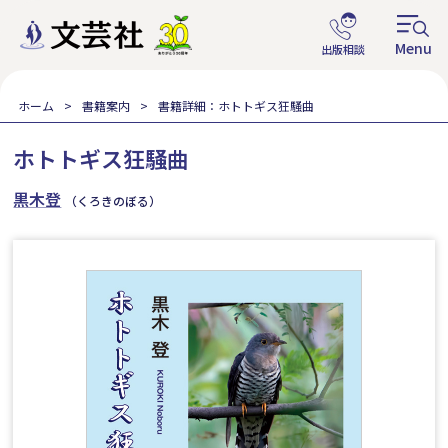
ホーム
書籍案内
書籍詳細：ホトトギス狂騒曲
ホトトギス狂騒曲
黒木登
（くろきのぼる）