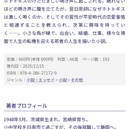
ホトトギスのけたたましい鳴き声に起こされる。眠れない
ほどの鳴き声に腹を立てたが、翌日恩師になぜホトトギス
は激しく鳴くのか、そしてその習性が平安時代の恋愛事情
と相通ずることを教えられ、次第に興味を持ってい
く……。小さな鳥が縁で、出会い、結婚、仕事、様々な場
面で人生の転機を迎える若者の人生を描いた小説。
定価：660円 (本体 600円)
判型：A6並
ページ数：192
発刊日：2025/12/15
ISBN：978-4-286-27172-9
ジャンル：
小説・エッセイ
>
小説
>
その他
著者プロフィール
1948年5月、茨城県生まれ、宮崎県育ち。
小中学校を日南市で過ごすが、その後就職して静岡へ。