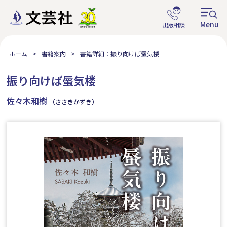
ホーム
書籍案内
書籍詳細：振り向けば蜃気楼
振り向けば蜃気楼
佐々木和樹
（ささきかずき）