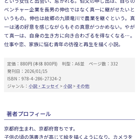
という女性と出会い、惹かれる。伯父の申し出は、自らの
ベンチャー企業を長男の伸也ではなく真一に継がせたいと
いうもの。伸也は故郷の九頭竜川で農業を継ぐという。真
一は渚の好意を感じながらもその真意がつかめない。やが
て真一は、自身の生き方に向き合わざるを得なくなる…。
仕事や恋、家族に悩む青年の彷徨と再生を描く小説。
定価：880円 (本体 800円)
判型：A6並
ページ数：332
発刊日：2026/01/15
ISBN：978-4-286-27324-2
ジャンル：
小説・エッセイ
>
小説
>
その他
著者プロフィール
京都府生まれ、京都府育ちです。
子供の頃の落書きが高じて絵を描くようになり、カメラを