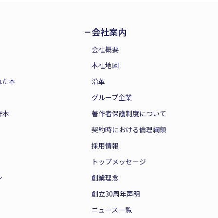
会社案内
会社概要
本社地図
れた本
沿革
グループ企業
作本
著作者保護制度について
契約時における倫理綱領
採用情報
トップメッセージ
ン
創業理念
創立30周年声明
ニュース一覧