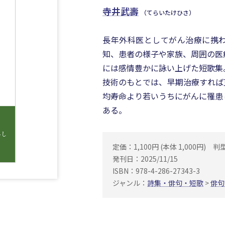
寺井武壽
（てらいたけひさ）
長年外科医としてがん治療に携
知、患者の様子や家族、周囲の医
には感情豊かに詠い上げた短歌集
技術のもとでは、早期治療すれば
均寿命より若いうちにがんに罹患
ある。
定価：1,100円 (本体 1,000円)
判
発刊日：2025/11/15
ISBN：978-4-286-27343-3
ジャンル：
詩集・俳句・短歌
>
俳句