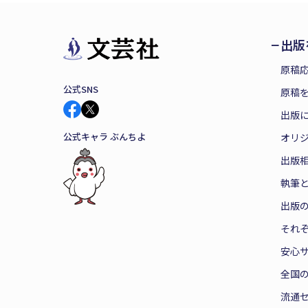
出版
原稿
公式SNS
原稿を
出版
公式キャラ ぶんちよ
オリ
出版
執筆
出版
それ
安心
全国
流通