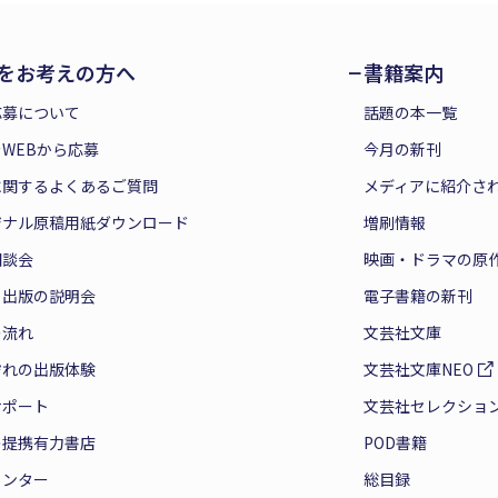
をお考えの方へ
書籍案内
応募について
話題の本一覧
WEBから応募
今月の新刊
に関するよくあるご質問
メディアに紹介さ
ジナル原稿用紙ダウンロード
増刷情報
相談会
映画・ドラマの原
と出版の説明会
電子書籍の新刊
の流れ
文芸社文庫
ぞれの出版体験
文芸社文庫NEO
サポート
文芸社セレクショ
の提携有力書店
POD書籍
センター
総目録