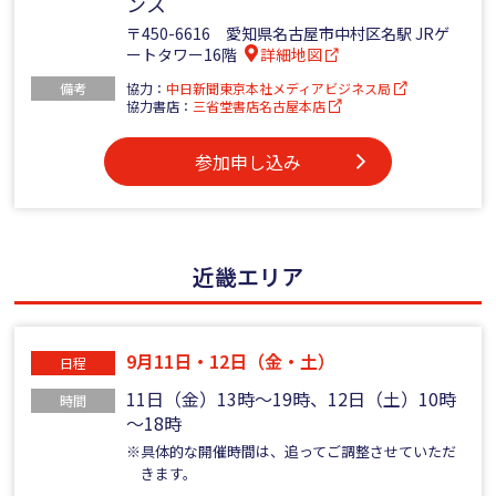
ンス
〒450-6616 愛知県名古屋市中村区名駅 JRゲ
ートタワー16階
詳細地図
備考
協力：
中日新聞東京本社メディアビジネス局
協力書店：
三省堂書店名古屋本店
参加申し込み
近畿エリア
9月11日・12日（金・土）
日程
11日（金）13時～19時、12日（土）10時
時間
～18時
※具体的な開催時間は、追ってご調整させていただ
きます。