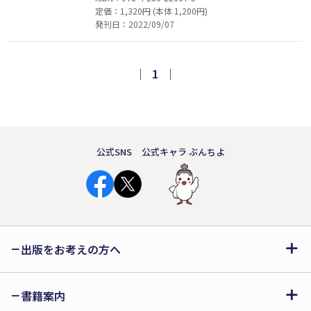
定価：1,320円 (本体 1,200円)
る。命はとりとめたが高次脳機能障害を
発刊日：2022/09/07
負い記憶が困難に。社会復帰を目指し作
業療法士の専門学校へ通うものの記憶障
害のために挫折──学生時代からともに
｜
1
｜
歩む夫、家族、友人たちに支えられ、障
害と共存するまでの20年間の記録。
公式SNS
公式キャラ ぶんちよ
出版をお考えの方へ
書籍案内