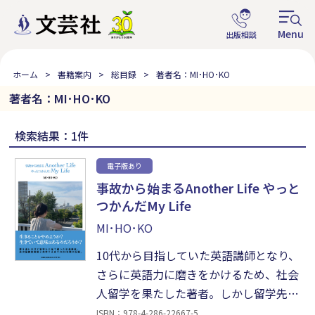
ホーム
書籍案内
総目録
著者名：MI･HO･KO
著者名：MI･HO･KO
検索結果：1件
電子版あり
事故から始まるAnother Life やっと
つかんだMy Life
MI･HO･KO
10代から目指していた英語講師となり、
さらに英語力に磨きをかけるため、社会
人留学を果たした著者。しかし留学先の
カナダで交通事故に遭い、人生が一変す
ISBN：978-4-286-22667-5