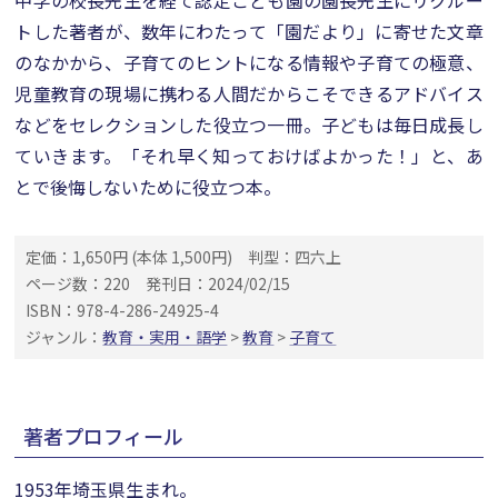
中学の校長先生を経て認定こども園の園長先生にリクルー
トした著者が、数年にわたって「園だより」に寄せた文章
のなかから、子育てのヒントになる情報や子育ての極意、
児童教育の現場に携わる人間だからこそできるアドバイス
などをセレクションした役立つ一冊。子どもは毎日成長し
ていきます。「それ早く知っておけばよかった！」と、あ
とで後悔しないために役立つ本。
定価：1,650円 (本体 1,500円)
判型：四六上
ページ数：220
発刊日：2024/02/15
ISBN：978-4-286-24925-4
ジャンル：
教育・実用・語学
>
教育
>
子育て
著者プロフィール
1953年埼玉県生まれ。