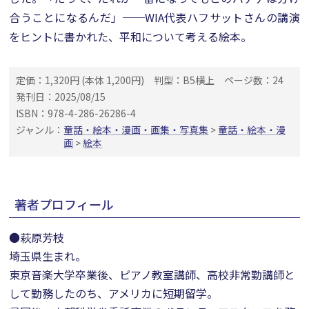
合うことになるんだ」──WIA代表ハフサットさんの講演
をヒントに書かれた、平和について考える絵本。
定価：1,320円 (本体 1,200円)
判型：B5横上
ページ数：24
発刊日：2025/08/15
ISBN：978-4-286-26286-4
ジャンル：
童話・絵本・漫画・画集・写真集
>
童話・絵本・漫
画
>
絵本
著者プロフィール
●萩原芳枝
埼玉県生まれ。
東京音楽大学卒業後、ピアノ教室講師、高校非常勤講師と
して勤務したのち、アメリカに短期留学。