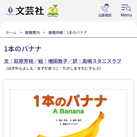
ホーム
書籍案内
書籍詳細：1本のバナナ
1本のバナナ
文：萩原芳枝／絵：増田敦子／訳：高嶋スタニスラブ
（はぎわらよしえ／ますだあつこ／たかしますたにすらぶ）