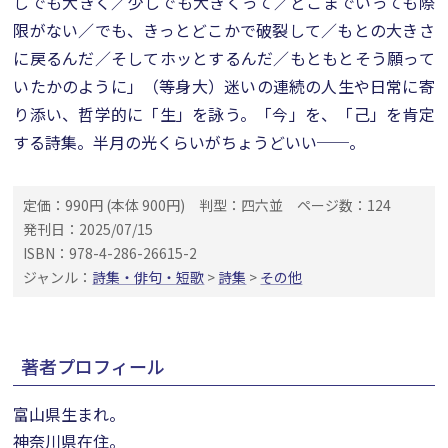
しでも大きく／少しでも大きくって／どこまでいっても際
限がない／でも、きっとどこかで破裂して／もとの大きさ
に戻るんだ／そしてホッとするんだ／もともとそう願って
いたかのように」（等身大）迷いの連続の人生や日常に寄
り添い、哲学的に「生」を詠う。「今」を、「己」を肯定
する詩集。半月の光くらいがちょうどいい──。
定価：990円 (本体 900円)
判型：四六並
ページ数：124
発刊日：2025/07/15
ISBN：978-4-286-26615-2
ジャンル：
詩集・俳句・短歌
>
詩集
>
その他
著者プロフィール
富山県生まれ。
神奈川県在住。