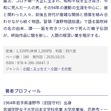
震災、コロナ禍…大正に生まれ、昭和平成を生き抜き、令
和に死んだ一人の男。その94年の激動の生涯を中心に、彼
と関わった人々、前後五世代が複雑な関係と感情を絡み合
わせながら紡ぐ物語。冒頭『遠野物語拾遺』で語る笛吹峠
の名の由来、譚──笛を吹きつつ火中で死んだ継子伝説
が、終始作品に翳を射し、人間の根深い業を暗示する。
定価：1,320円 (本体 1,200円)
判型：四六並
ページ数：180
発刊日：2025/10/15
ISBN：978-4-286-26647-3
ジャンル：
小説・エッセイ
>
小説
>
その他
著者プロフィール
1964年岩手県遠野市（旧宮守村）出身
宮城学院女子大学日本文学科卒業 大学卒業後、花巻市・一